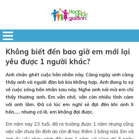
Không biết đến bao giờ em mới lại
yêu được 1 người khác?
Anh chán ghét cuộc hôn nhân này. Càng ngày anh càng
thấy anh và người đàn bà kia không hợp. Anh đang lo sợ
về cuộc sống hôn nhân sau này. Nghe anh nói mà em chỉ
thấy thương anh. Em vẫn nhớ, vẫn còn nhiều tình cảm
với anh lắm. Đã có lúc em nghĩ sẽ đợi đến khi anh li
hôn….. nhưng có lẽ, em không đợi được.
Em năm nay 23 tuổi, đã ra trường được 1 năm nhưng công
việc vẫn chưa ổn định do còn đi học thêm 1 bằng nữa. Em và
anh ấy yêu nhau cách đây hơn 1 năm, và cũng chỉ 5 ngày