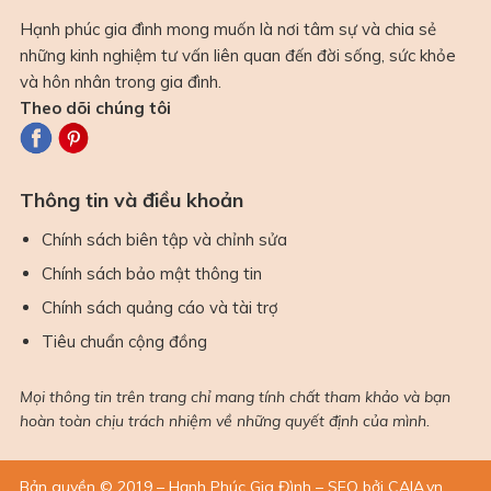
Hạnh phúc gia đình mong muốn là nơi tâm sự và chia sẻ
những kinh nghiệm tư vấn liên quan đến đời sống, sức khỏe
và hôn nhân trong gia đình.
Theo dõi chúng tôi
Thông tin và điều khoản
Chính sách biên tập và chỉnh sửa
Chính sách bảo mật thông tin
Chính sách quảng cáo và tài trợ
Tiêu chuẩn cộng đồng
Mọi thông tin trên trang chỉ mang tính chất tham khảo và bạn
hoàn toàn chịu trách nhiệm về những quyết định của mình.
Bản quyền © 2019 – Hạnh Phúc Gia Đình – SEO bởi CAIA.vn