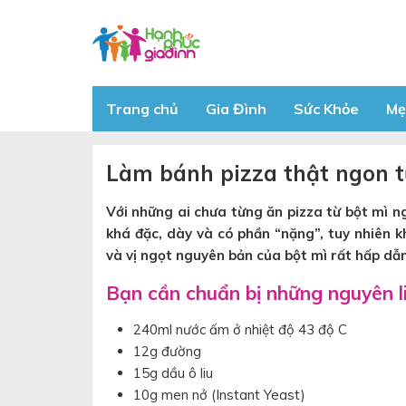
Trang chủ
Gia Đình
Sức Khỏe
Mẹ
Làm bánh pizza thật ngon t
Với những ai chưa từng ăn pizza từ bột mì 
khá đặc, dày và có phần “nặng”, tuy nhiên 
và vị ngọt nguyên bản của bột mì rất hấp dẫn
Bạn cần chuẩn bị những nguyên l
240ml nước ấm ở nhiệt độ 43 độ C
12g đường
15g dầu ô liu
10g men nở (Instant Yeast)