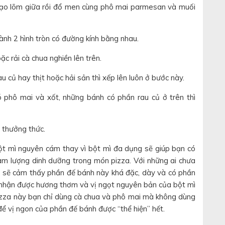
tạo lõm giữa rồi đổ men cùng phô mai parmesan và muối
ành 2 hình tròn có đường kính bằng nhau.
c rải cà chua nghiền lên trên.
củ hay thịt hoặc hải sản thì xếp lên luôn ở bước này.
 phô mai và xốt, những bánh có phần rau củ ở trên thì
à thưởng thức.
bột mì nguyên cám thay vì bột mì đa dụng sẽ giúp bạn có
m lượng dinh dưỡng trong món pizza. Với những ai chưa
ể sẽ cảm thấy phần đế bánh này khá đặc, dày và có phần
m nhận được hương thơm và vị ngọt nguyên bản của bột mì
pizza này bạn chỉ dùng cà chua và phô mai mà không dùng
để vị ngon của phần đế bánh được “thể hiện” hết.