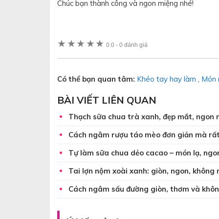
Chúc bạn thành công và ngon miệng nhé!
★
★
★
★
★
0.0
-
0 đánh giá
Có thể bạn quan tâm:
Khéo tay hay làm
,
Món 
BÀI VIẾT LIÊN QUAN
Thạch sữa chua trà xanh, đẹp mắt, ngon 
Cách ngâm rượu táo mèo đơn giản mà rấ
Tự làm sữa chua dẻo cacao – món lạ, ngo
Tai lợn nộm xoài xanh: giòn, ngon, không
Cách ngâm sấu đường giòn, thơm và khôn