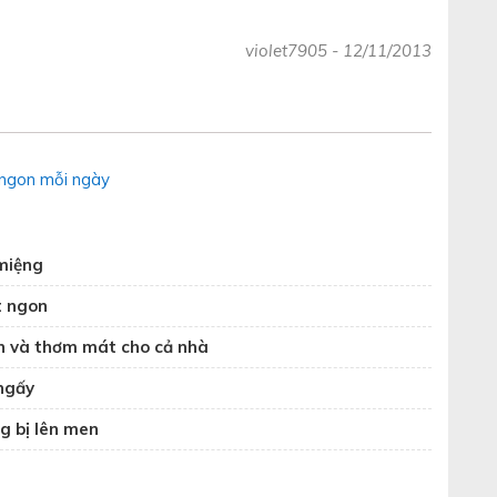
violet7905
-
12/11/2013
ngon mỗi ngày
miệng
t ngon
n và thơm mát cho cả nhà
 ngấy
g bị lên men