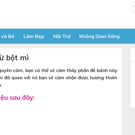
 và Bé
Làm Đẹp
Nội Trợ
Không Gian Sống
ừ bột mì
nguyên cám, bạn có thể sẽ cảm thấy phần đế bánh này
khi đã quen với nó bạn sẽ cảm nhận được hương thơm
.
iệu sau đây: