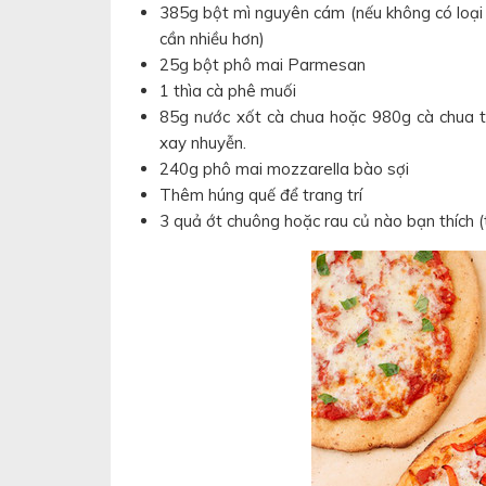
385g bột mì nguyên cám (nếu không có loại
cần nhiều hơn)
25g bột phô mai Parmesan
1 thìa cà phê muối
85g nước xốt cà chua hoặc 980g cà chua tư
xay nhuyễn.
240g phô mai mozzarella bào sợi
Thêm húng quế để trang trí
3 quả ớt chuông hoặc rau củ nào bạn thích (