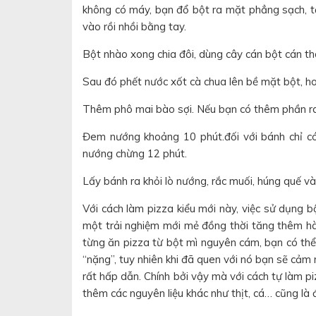
không có máy, bạn đổ bột ra mặt phẳng sạch, 
vào rồi nhồi bằng tay.
Bột nhào xong chia đôi, dùng cây cán bột cán th
Sau đó phết nước xốt cà chua lên bề mặt bột, hoặ
Thêm phô mai bào sợi. Nếu bạn có thêm phần rau 
Đem nướng khoảng 10 phút.đối với bánh chỉ có
nướng chừng 12 phút.
Lấy bánh ra khỏi lò nướng, rắc muối, húng quế v
Với cách làm pizza kiểu mới này, việc sử dụng 
một trải nghiệm mới mẻ đồng thời tăng thêm hà
từng ăn pizza từ bột mì nguyên cám, bạn có th
“nặng”, tuy nhiên khi đã quen với nó bạn sẽ cả
rất hấp dẫn. Chính bởi vậy mà với cách tự làm 
thêm các nguyên liệu khác như thịt, cá… cũng là 