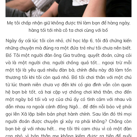
Mẹ tôi chấp nhận giữ không được thì làm bạn để hàng ngày,
hàng tối tới nhà cô ta chơi cùng với bố
Ngày ấy cái lúc tôi còn nhỏ, chỉ học lớp 6, tôi đã chứng kiến
những chuyện mà đúng ra một đứa trẻ như tôi chưa nên biết.
Bố Tôi một người đàn ông Gia trưởng, quyết đoán, cứng cỏi
và là một người cha, người chồng quá tốt… ngoại trừ mỗi
một tội là yêu quá nhiều đàn bà, chính điều này đã làm tổn
thương tôi khi tôi còn quá nhỏ. Bố tôi chơi thân với một chú
từ lúc thanh niên chưa vợ đến khi có gia đình vẫn còn quan
hệ bạn bè tốt, cả hai cặp vợ chồng chơi khá thân, cho đến
một ngày bố tối và vợ của chú ấy có tình cảm với nhau và
dẫn nhau ra ngoài cánh đồng Ngô… để đến nỗi bảo vệ phải
gọi lên Xã lập biên bản phạt hành chính. Sau lần đó thì mọi
người đoán được chuyện gì xảy ra phải không? Chẳng còn
bạn bè gì với nhau hết… mẹ tôi thì cam chịu vì cả một đàn
con nhỏ, vì bản thân mẹ không kiếm được ra tiền để nuôi