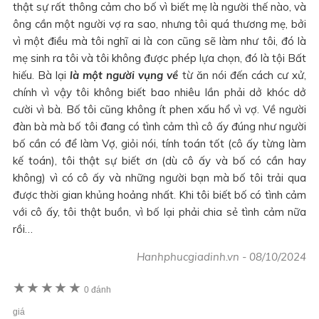
thật sự rất thông cảm cho bố vì biết mẹ là người thế nào, và
ông cần một người vợ ra sao, nhưng tôi quá thương mẹ, bởi
vì một điều mà tôi nghĩ ai là con cũng sẽ làm như tôi, đó là
mẹ sinh ra tôi và tôi không được phép lựa chọn, đó là tội Bất
hiếu. Bà lại
là một người vụng về
từ ăn nói đến cách cư xử,
chính vì vậy tôi không biết bao nhiêu lần phải dở khóc dở
cười vì bà. Bố tôi cũng không ít phen xấu hổ vì vợ. Về người
đàn bà mà bố tôi đang có tình cảm thì cô ấy đúng như người
bố cần có để làm Vợ, giỏi nói, tính toán tốt (cô ấy từng làm
kế toán), tôi thật sự biết ơn (dù cô ấy và bố có cần hay
không) vì có cô ấy và những người bạn mà bố tôi trải qua
được thời gian khủng hoảng nhất. Khi tôi biết bố có tình cảm
với cô ấy, tôi thật buồn, vì bố lại phải chia sẻ tình cảm nữa
rồi…
Hanhphucgiadinh.vn
-
08/10/2024
★
★
★
★
★
0 đánh
giá