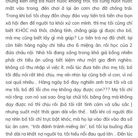
chứng kiến ông bà nuốt nước không trôi, tôi cũng nuốt nước
mắt vào trong, đến chơi ở lại ăn cơm cho đỡ chống trải.
Trong khi bố tôi chạy đôn chạy đáo vay tiền trả tiền cho bọn
xã hội đen để người ta khỏi xử con mình, thì mẹ tôi cũng chỉ
biết KHÓC mà thôi, chẳng tính, chẳng giúp gì được cho bố,
mà mẹ cũng biết lấy gì mà giúp? Lo tiền trả nợ đã chết, lại
còn tiền hàng ngày chi tiêu cho 6 miệng ăn, rồi học của 2
đứa cháu nội. Nhà tôi đang sống trong khá giả bỗng nhiên
phải chi tiêu ăn uống tiết kiệm như một gia đình nghèo,
không có thu nhập vì việc ít, mỗi lúc đưa tiền cho mẹ tôi, bố
tôi đều nói rất khó chịu, mẹ nín nhịn lại cũng bởi vì con, vì nó
sai quá nhiều… Hàng ngày bố đay nghiến anh trai tôi và cả
mẹ tôi, bố đổ lỗi cho mẹ không dạy được con??? Mẹ tôi chỉ
nói rằng: con nó sai sao ông lại chửi tôi, bằng ông mà không
dạy được nó thì chịu rồi (bố tôi rất tình cảm và sâu sắc )
nhưng suốt một thời gian dài vẫn thế… Mỗi khi có người đòi
nợ nhìn bố tôi chỉ trực bật khóc, mà họ lại vào đòi vào đa số
lúc ăn cơm, “trời đánh tránh miếng ăn”, bố tôi lại buông đũa
thở dài ra khất nợ người ta, tôi hiểu nỗi đau quá lớn… Đến lúc