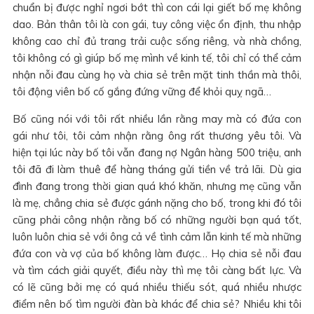
chuẩn bị được nghỉ ngơi bớt thì con cái lại giết bố mẹ không
dao. Bản thân tôi là con gái, tuy công việc ổn định, thu nhập
không cao chỉ đủ trang trải cuộc sống riêng, và nhà chồng,
tôi không có gì giúp bố mẹ mình về kinh tế, tôi chỉ có thể cảm
nhận nỗi đau cùng họ và chia sẻ trên mặt tinh thần mà thôi,
tôi động viên bố cố gắng đứng vững để khỏi quỵ ngã…
Bố cũng nói với tôi rất nhiều lần rằng may mà có đứa con
gái như tôi, tôi cảm nhận rằng ông rất thương yêu tôi. Và
hiện tại lúc này bố tôi vẫn đang nợ Ngân hàng 500 triệu, anh
tôi đã đi làm thuê để hàng tháng gửi tiền về trả lãi. Dù gia
đình đang trong thời gian quá khó khăn, nhưng mẹ cũng vẫn
là mẹ, chẳng chia sẻ được gánh nặng cho bố, trong khi đó tôi
cũng phải công nhận rằng bố có những người bạn quá tốt,
luôn luôn chia sẻ với ông cả về tình cảm lẫn kinh tế mà những
đứa con và vợ của bố không làm được… Họ chia sẻ nỗi đau
và tìm cách giải quyết, điều này thì mẹ tôi càng bất lực. Và
có lẽ cũng bởi mẹ có quá nhiều thiếu sót, quá nhiều nhược
điểm nên bố tìm người đàn bà khác để chia sẻ? Nhiều khi tôi