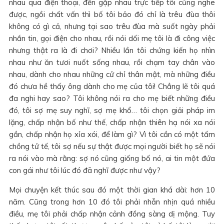
nhau qua điện thoại, đến gặp nhau trực tiếp tôi cũng nghe
được, ngồi chất vấn thì bố tôi bảo đó chỉ là trêu đùa thôi
không có gì cả, nhưng tại sao trêu đùa mà suốt ngày phải
nhắn tin, gọi điện cho nhau, rồi nói dối mẹ tôi là đi công việc
nhưng thật ra là đi chơi? Nhiều lần tôi chứng kiến họ nhìn
nhau như ăn tươi nuốt sống nhau, rồi chạm tay chân vào
nhau, dành cho nhau những cử chỉ thân mật, mà những điều
đó chưa hề thấy ông dành cho mẹ của tôi! Chẳng lẽ tôi quá
đa nghi hay sao? Tôi không nói ra cho mẹ biết những điều
đó, tôi sợ mẹ suy nghĩ, sợ mẹ khổ… tôi chọn giải pháp im
lặng, chấp nhận bố như thế, chấp nhận thiên hạ nói xa nói
gần, chấp nhận họ xỉa xói, để làm gì? Vì tôi cần có một tấm
chồng tử tế, tôi sợ nếu sự thật được mọi người biết họ sẽ nói
ra nói vào mà rằng: sợ nó cũng giống bố nó, ai tin một đứa
con gái như tôi lúc đó đã nghĩ được như vậy?
Mọi chuyện kết thúc sau đó một thời gian khá dài: hơn 10
năm. Cũng trong hơn 10 đó tôi phải nhẫn nhịn quá nhiều
điều, mẹ tôi phải chấp nhận cảnh đồng sàng dị mộng. Tuy