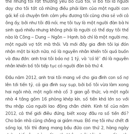
thế nhưng tôi rất thương yêu bố của tôi, vì bố tôi là người
dạy cho tôi tất cả những điều phải làm của một người con
gái, kể cả chuyện tình cảm yêu đương tôi cũng chia sẻ với cả
ông ấy, bởi như tôi đã nói, mẹ tôi tuy là một người đàn bà hi
sinh quá nhiều nhưng không phải là người có thể dạy tôi thế
nào là Công – Dung – Ngôn – Hạnh, bà chỉ là một người mẹ,
một người vợ tốt mà thôi. Và mới đây gia đình tôi lại đón
nhận một bi kịch nữa, nó là nguyên nhân khiến tôi quá buồn
và đau đớn: anh trai tôi báo nợ 1 tỷ, và “có lẽ” đó là nguyên
nhân khiến bố tôi tiếp tục có người đàn bà thứ 4.
Đầu năm 2012, anh trai tôi mang về cho gia đình con số nợ
lên tới tiền tỷ, cả gia đình suy sụp, bởi bố tôi vừa làm xong
hai ngôi nhà, một ngôi nhà cổ 3 gian gỗ thức, và một ngôi
nhà 4 tầng gồm 16 phòng khép kín, số tiền khá lớn so với
thu nhập của người lao động chân chính. Kinh tế của năm
2012, cả thế giới điêu đứng, biết xoay đâu ra số tiền đó?
Cho bán nhà cũng chẳng ai giám mua. Bố mẹ tôi như chết đi
sống lại, tôi thì đang mang bầu đứa con thứ 2, hàng ngày