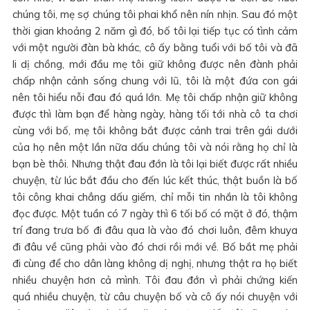
chúng tôi, mẹ sợ chúng tôi phai khổ nên nín nhịn. Sau đó một
thời gian khoảng 2 năm gì đó, bố tôi lại tiếp tục có tình cảm
với một người đàn bà khác, cô ấy bằng tuổi với bố tôi và đã
li dị chồng, mới đầu mẹ tôi giữ không được nên đành phải
chấp nhận cảnh sống chung với lũ, tôi là một đứa con gái
nên tôi hiểu nỗi đau đó quá lớn. Mẹ tôi chấp nhận giữ không
được thì làm bạn để hàng ngày, hàng tối tới nhà cô ta chơi
cùng với bố, mẹ tôi không bắt được cảnh trai trên gái dưới
của họ nên một lần nữa dấu chúng tôi và nói rằng họ chỉ là
bạn bè thôi. Nhưng thật đau đớn là tôi lại biết được rất nhiều
chuyện, từ lúc bắt đầu cho đến lúc kết thúc, thật buồn là bố
tôi công khai chẳng dấu giếm, chỉ mỗi tin nhắn là tôi không
đọc được. Một tuần có 7 ngày thì 6 tối bố có mặt ở đó, thậm
trí đang trưa bố đi đâu qua là vào đó chơi luôn, đêm khuya
đi đâu về cũng phải vào đó chơi rồi mới về. Bố bắt mẹ phải
đi cùng để cho dân làng không dị nghị, nhưng thật ra họ biết
nhiều chuyện hơn cả mình. Tôi đau đớn vì phải chứng kiến
quá nhiều chuyện, từ câu chuyện bố và cô ấy nói chuyện với