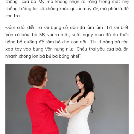
chồng” của bà Mỹ mà không nhận ra rằng trong mắt mẹ
chồng tương lai, cô chẳng khác gì cái máy đẻ, mà phải là đẻ
con trai.
Đám cưới diễn ra khi bụng cô dâu đã lùm lùm. Từ khi biết
Vân có bầu, bà Mỹ vui ra mặt, suốt ngày mua đồ ăn thức
uống bổ dưỡng để tẩm bổ cho con dâu. Thi thoảng bà còn
xoa tay vào bụng Vân nựng nịu: “Cháu trai yêu của bà, ăn
nhanh chóng lớn bà bế bà bồng nhé!”.