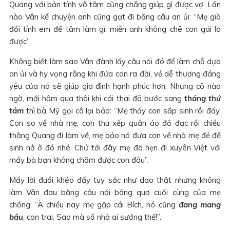
Quang với bản tính vô tâm cũng chẳng giúp gì được vợ. Lần
nào Vân kể chuyện anh cũng gạt đi bằng câu an ủi: “Mẹ già
đổi tính em để tâm làm gì, miễn anh không chê con gái là
được”.
Không biết làm sao Vân đành lấy câu nói đó để làm chỗ dựa
an ủi và hy vọng rằng khi đứa con ra đời, vẻ dễ thương đáng
yêu của nó sẽ giúp gia đình hạnh phúc hơn. Nhưng cô nào
ngờ, mới hôm qua thôi khi cái thai đã bước sang
tháng thứ
tám
thì bà Mỹ gọi cô lại bảo: “Mẹ thấy con sắp sinh rồi đấy.
Con so về nhà mẹ, con thu xếp quần áo đồ đạc rồi chiều
thằng Quang đi làm về, mẹ bảo nó đưa con về nhà mẹ đẻ để
sinh nở ở đó nhé. Chứ tới đây mẹ đã hẹn đi xuyên Việt với
mấy bà bạn không chăm được con đâu”.
Mấy lời đuổi khéo đấy tuy sắc như dao thật nhưng không
làm Vân đau bằng câu nói bâng quơ cuối cùng của mẹ
chồng: “À chiều nay mẹ gặp cái Bích, nó cũng
đang mang
bầu
, con trai. Sao mà số nhà ai sướng thế!”.