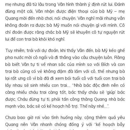
mẹ nhưng đã từ lâu trong Vân hình thành ý định rút lui. Đánh
đùng một cái, Vân nhận được điện thoại của bà Mỹ – mẹ
Quang mời đến nhà chơi, nói chuyện. Vân nghĩ mãi nhưng vẫn
không đoán ra được bà Mỹ muốn nói chuyện gì với mình. Cô
chỉ đoán được rằng chắc bà Mỹ sẽ khuyên cô tự nguyện rút
lui để con trai bà khỏi khó nghĩ.
Tuy nhiên, trái với dự đoán, khi thấy Vân đến, bà Mỹ kéo ghế
pha nước mời cô ngồi và đi thẳng vào câu chuyện luôn. Rằng
bà biết Vân tự ti về nhan sắc của mình so với Bích và con
trai bà cũng có vẻ không đậm đà lắm với cô, thế nhưng bà
lại rất ưng cô vì bà đã đi xem bói tuổi cô với tuổi con trai bà
lấy nhau sẽ sinh nhiều con trai… “Nhà bác độc đinh nên có
càng nhiều cháu trai càng tốt, bác thấy cháu sẽ ‘giúp’ bác
được. Cháu đừng tự ti, phải tấn công thằng Quang nhà bác
mạnh vào, bác sẽ có kế hoạch hỗ trợ. Thế này nhé…”.
Chưa bao giờ rơi vào tình huống này, cộng thêm quá yêu
Quang nên Vân nhanh chóng đồng ý với “kế hoạch bẫy