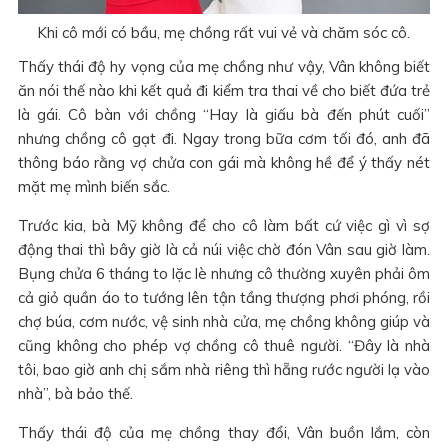
Khi cô mới có bầu, mẹ chồng rất vui vẻ và chăm sóc cô.
Thấy thái độ hy vọng của mẹ chồng như vậy, Vân không biết
ăn nói thế nào khi kết quả đi kiểm tra thai về cho biết đứa trẻ
là gái. Cô bàn với chồng “Hay là giấu bà đến phút cuối”
nhưng chồng cô gạt đi. Ngay trong bữa cơm tối đó, anh đã
thông báo rằng vợ chửa con gái mà không hề để ý thấy nét
mặt mẹ mình biến sắc.
Trước kia, bà Mỹ không để cho cô làm bất cứ việc gì vì sợ
động thai thì bây giờ là cả núi việc chờ đón Vân sau giờ làm.
Bụng chửa 6 tháng to lặc lè nhưng cô thường xuyên phải ôm
cả giỏ quần áo to tướng lên tận tầng thượng phơi phóng, rồi
chợ búa, cơm nước, vệ sinh nhà cửa, mẹ chồng không giúp và
cũng không cho phép vợ chồng cô thuê người. “Đây là nhà
tôi, bao giờ anh chị sắm nhà riêng thì hẵng rước người lạ vào
nhà”, bà bảo thế.
Thấy thái độ của mẹ chồng thay đổi, Vân buồn lắm, còn