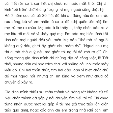
cái Tết rồi, có 2 cái Tết chị chưa rơi nước mắt thôi. Chị chỉ
kính “bề trên” chứ không “trọng” vì mọi người sống thật tệ.
Rồi 2 hôm sau cái tối 30 Tết đó, khi chị đứng nấu ăn, em rửa
rau sống, bà về em nhắn là có ai đó (chị quên tên rồi) tìm
mẹ, rủ mẹ ra chùa. Mẹ bảo à là thầy …, thầy nhắn bảo ra vì
mẹ lâu rồi mới về vì thầy quý mẹ. Em bảo mẹ hiền lành tốt
tính nên mọi người đều yêu mến. Mẹ bảo “thế mà có người
không quý đâu, ghét ấy, ghét như mắm ấy”. “Người như mẹ
thì ai mà chả quý, nếu mà ghét thì người đó chả ra gì”. Chị
sống trong gia đình mình chỉ những dịp có công việc, lễ Tết
thôi, nhưng dần chị học cách chai với những câu nói móc máy
kiểu đó. Chị hơi thổn thức, tim hơi đập loạn vì biết chắc chủ
đề mọi người nói, nhưng chị im lặng và xem như chưa có
chuyện gì xảy ra.
Gia đình mình thiếu sự chân thành và sống rất không tử tế.
Nếu chân thành đã góp ý, nói chuyện, tìm hiểu tử tế. Chị chưa
từng nhận được một lời góp ý từ mẹ (cả trực tiếp lẫn gián
tiếp qua anh), hoặc các anh chị em trong nhà (chỉ cần: em