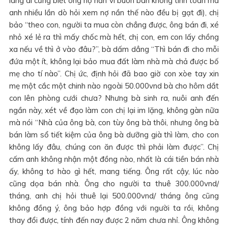
làng ai cũng biết ông nợ nần vì buôn bán không tính toán mà
anh nhiều lần dò hỏi xem nợ nần thế nào đều bị gạt đi), chị
bảo “theo con, người ta mua còn chẳng được, ông bán đi, xé
nhỏ xé lẻ ra thì mấy chốc mà hết, chị con, em con lấy chồng
xa nếu về thì ở vào đâu?”, bà dấm dẳng “Thì bán đi cho mỗi
đứa một ít, không lại bảo mua đất làm nhà mà chả được bố
mẹ cho tí nào”. Chị ức, định hỏi đã bao giờ con xòe tay xin
mẹ một cắc một chinh nào ngoài 50.000vnd bà cho hôm dắt
con lên phòng cưới chưa? Nhưng bà sinh ra, nuôi anh đến
ngần này, xét về đạo làm con chị lại im lặng, không gàn nữa
mà nói “Nhà của ông bà, con tùy ông bà thôi, nhưng ông bà
bán làm sổ tiết kiệm của ông bà dưỡng già thì làm, cho con
không lấy đâu, chúng con ăn được thì phải làm được”. Chị
cấm anh không nhận một đồng nào, nhất là cái tiền bán nhà
ấy, không tơ hào gì hết, mang tiếng. Ông rất cậy, lúc nào
cũng dọa bán nhà. Ông cho người ta thuê 300.000vnd/
tháng, anh chị hỏi thuê lại 500.000vnd/ tháng ông cũng
không đồng ý, ông bảo hợp đồng với người ta rồi, không
thay đổi được, tính đến nay được 2 năm chưa nhỉ. Ông không