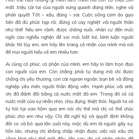
mắt ,triệu cái tai của người xung quanh đang nhìn, nghe và
phán quyết Tốt – xấu, đúng – sai. Cuộc sống cơm áo gạo
tiền đã đủ phức tạp rồi, đừng có cay nghiệt với người thân
như thế! Nếu em rảnh, được chồng nuôi, nhàn cư đến mức
ngồi cao nghễu nghện để soi mói, bắt bẻ, bình luận người
khác thì tùy em, em hãy lên trang cá nhân của mình mà nói
để mọi người hiểu về em nhiều hơn.
Ai cũng có phúc, có phận của mình, em hãy lo làm trọn đạo
con người của em. Còn chẳng phải tự dưng mà chị được
chồng chị yêu thương, con cái ngoan ngoãn, bạn bè và đồng
nghiệp yêu mến, người thân động viên. Hạnh phúc với anh,
chị đã đánh đổi bằng cả nước mắt đó em. Trong đó có cả
nước mắt của sự nhẫn nhịn, chịu đựng, thiệt thòi. Người ta sẽ
tự hỏi tại sao hôm qua em nói chị thế mà chị có thể chúc
phúc cho em như vậy. Chị đã nghĩ kỹ và quyết định không
đôi co và bỏ qua lần cuối này, mặc dù em là người gây sự,
hỗn láo, nhưng chị không chấp nhận được việc nói xấu chị
công khai như thế mãi đâu, lần sau chị sẽ phản pháo để