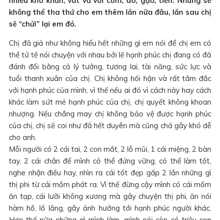
nhiều khó khăn, vất vả với cơm, áo, gạo, tiền. Nhưng sẽ
không thể tha thứ cho em thêm lần nữa đâu, lần sau chị
sẽ “chửi” lại em đó.
Chị đã giả như không hiểu hết những gì em nói để chị em có
thể tử tế nói chuyện với nhau bởi lẽ hạnh phúc chị đang có đã
đánh đổi bằng cả lý tưởng, tương lai, tài năng, sức lực và
tuổi thanh xuân của chị. Chị không hối hận và rất tâm đắc
với hạnh phúc của mình, vì thế nếu ai đó vì cách này hay cách
khác làm sứt mẻ hạnh phúc của chị, chị quyết không khoan
nhượng. Nếu chẳng may chị không bảo vệ được hạnh phúc
của chị, chị sẽ coi như đã hết duyên mà cũng chả gây khó dễ
cho anh.
Mỗi người có 2 cái tai, 2 con mắt, 2 lỗ mũi, 1 cái miệng, 2 bàn
tay, 2 cái chân để mình có thể đứng vững, có thể làm tốt,
nghe nhận điều hay, nhìn ra cái tốt đẹp gấp 2 lần những gì
thị phi từ cái mồm phát ra. Vì thế đừng cậy mình có cái mồm
ăn tạp, cái lưỡi không xương mà gây chuyện thị phi, ăn nói
hàm hồ, lố lăng, gây ảnh hưởng tới hạnh phúc người khác.
Hơn thế nữa những gì mình làm, mình nói còn có triệu con