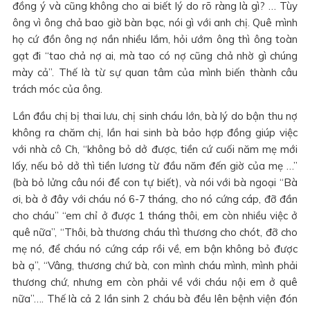
đồng ý và cũng không cho ai biết lý do rõ ràng là gì? … Tùy
ông vì ông chả bao giờ bàn bạc, nói gì với anh chị. Quê mình
họ cứ đồn ông nợ nần nhiều lắm, hỏi ướm ông thì ông toàn
gạt đi “tao chả nợ ai, mà tao có nợ cũng chả nhờ gì chúng
mày cả”. Thế là từ sự quan tâm của mình biến thành câu
trách móc của ông.
Lần đầu chị bị thai lưu, chị sinh cháu lớn, bà lý do bận thu nợ
không ra chăm chị, lần hai sinh bà bảo hợp đồng giúp việc
với nhà cô Ch, “không bỏ dở được, tiền cứ cuối năm mẹ mới
lấy, nếu bỏ dở thì tiền lương từ đầu năm đến giờ của mẹ …”
(bà bỏ lửng câu nói để con tự biết), và nói với bà ngoại “Bà
ơi, bà ở đây với cháu nó 6-7 tháng, cho nó cứng cáp, đỡ đần
cho cháu” “em chỉ ở được 1 tháng thôi, em còn nhiều việc ở
quê nữa”, “Thôi, bà thương cháu thì thương cho chót, đỡ cho
mẹ nó, để cháu nó cứng cáp rồi về, em bận không bỏ được
bà ạ”, “Vâng, thương chứ bà, con mình cháu mình, mình phải
thương chứ, nhưng em còn phải về với cháu nội em ở quê
nữa”…. Thế là cả 2 lần sinh 2 cháu bà đều lên bệnh viện đón