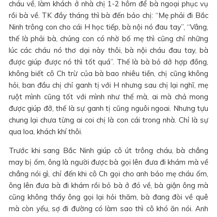
cháu về, làm khách ở nhà chị 1-2 hôm để bà ngoại phục vụ
rồi bà về. TK đầy tháng thì bà đến bảo chị: “Mẹ phải đi Bắc
Ninh trông con cho cái H học tiếp, bà nội nó đau tay”, “Vâng,
thế là phải bà, chúng con có nhờ bố mẹ thì cũng chỉ những
lúc các cháu nó thơ dại này thôi, bà nội cháu đau tay, bà
được giúp được nó thì tốt quá”. Thế là bà bỏ dở hợp đồng,
không biết cô Ch trừ của bà bao nhiêu tiền, chị cũng không
hỏi, ban đầu chị chỉ ganh tị với H nhưng sau chị lại nghĩ, mẹ
ruột mình cũng tốt với mình như thế mà, ai mà chả mong
được giúp đỡ, thế là sự ganh tị cũng nguôi ngoai. Nhưng tựu
chung lại chưa từng ai coi chị là con cái trong nhà. Chỉ là sự
qua loa, khách khí thôi.
Trước khi sang Bắc Ninh giúp cô út trông cháu, bà chẳng
may bị ốm, ông là người được bà gọi lên đưa đi khám mà về
chẳng nói gì, chỉ đến khi cô Ch gọi cho anh bảo mẹ cháu ốm,
ông lên đưa bà đi khám rồi bỏ bà ở đó về, bà giận ông mà
cũng không thấy ông gọi lại hỏi thăm, bà đang đòi về quê
mà còn yếu, sợ đi đường có làm sao thì cô khó ăn nói. Anh