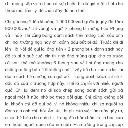
chỉ mong sắp sinh cháu có sự chuẩn bị dư giả một chút cho
thoải mái tâm lý, để cháu đầy đủ hơn thôi.
Chị gửi ông 2 lần khoảng 1.000.000vnd gì đó (ngày đó tầm
900.000vnd/ chỉ vàng) và gửi 2 phong bì mừng Lúa Phụng
và Thảo Thi cùng bảng danh sách tiền mừng cưới của anh
chị, hai trường hợp này chị đánh dấu bút bi đỏ. Trước khi đi
lên Hà Nội đã gửi lại ông tiền + 2 phong bì + danh sách này
để có ai ở quê cưới xin thì nhờ ông mừng giúp cho có trước
có sau, thế mà khoảng 6 tháng sau về hỏi ông mừng cho
những ai, ông bảo “tôi không nhớ”, “vậy bố cho con xin lại cái
danh sách tiền mừng con gửi bố”. Trong danh sách chỉ có 2
dấu đỏ của 2 trường hợp này. Thế là chị lỗi với nhiều người
quá. Chị lại đem nó đi sao chép sang danh sách gửi bà
ngoại một ít nữa, nhờ bà theo dõi giúp. Chị cũng không đòi
lại khoản chị đã gửi bố, vì nó không nhiều, chỉ sợ người ta
đánh giá anh chị thôi. Ấm ức, thị phi của việc làm này gây ra,
ai có thể hiểu cho anh chị. Trong đó chắc chắn có cả bạn của
em hoặc người quen của em nữa. Hình tượng trong chị sụp