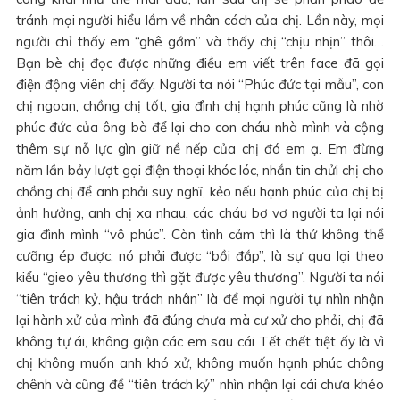
tránh mọi người hiểu lầm về nhân cách của chị. Lần này, mọi
người chỉ thấy em “ghê gớm” và thấy chị “chịu nhịn” thôi…
Bạn bè chị đọc được những điều em viết trên face đã gọi
điện động viên chị đấy. Người ta nói “Phúc đức tại mẫu”, con
chị ngoan, chồng chị tốt, gia đình chị hạnh phúc cũng là nhờ
phúc đức của ông bà để lại cho con cháu nhà mình và cộng
thêm sự nỗ lực gìn giữ nề nếp của chị đó em ạ. Em đừng
năm lần bảy lượt gọi điện thoại khóc lóc, nhắn tin chửi chị cho
chồng chị để anh phải suy nghĩ, kẻo nếu hạnh phúc của chị bị
ảnh hưởng, anh chị xa nhau, các cháu bơ vơ người ta lại nói
gia đình mình “vô phúc”. Còn tình cảm thì là thứ không thể
cưỡng ép được, nó phải được “bồi đắp”, là sự qua lại theo
kiểu “gieo yêu thương thì gặt được yêu thương”. Người ta nói
“tiên trách kỷ, hậu trách nhân” là để mọi người tự nhìn nhận
lại hành xử của mình đã đúng chưa mà cư xử cho phải, chị đã
không tự ái, không giận các em sau cái Tết chết tiệt ấy là vì
chị không muốn anh khó xử, không muốn hạnh phúc chông
chênh và cũng để “tiên trách kỷ” nhìn nhận lại cái chưa khéo