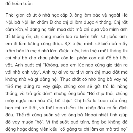
đổ hoàn toàn.
Thời gian cô út ở nhà học cấp 3, ông làm bảo vệ ngoài Hà
Nội, bà Nội lên chăm B cho chị đi làm được 4 tháng. Chị rất
cảm kích, vì đang nợ tiền mua đất mà chỉ dựa vào mình anh
thì không ổn, chị cũng muốn lao ra kiếm tiền. Chị bảo anh,
em đi làm lương cũng được 3,3 triệu, mình sẽ biếu bà mấy
trăm bảo là mẹ ở nhà làm được triệu, hơn triệu một tháng thì
coi như bà cho cháu phần còn lại, phần con gửi để bà tiêu
vặt. Anh quát chị “Không, sao em lúc nào cũng giơ tiền ra
với nhà anh vậy”. Anh tự ái và tự ti vì anh chị mua đất mà
không nhờ vả gì đằng nội. Thực chất có nhờ ông bà vay hộ
“Bố mẹ đứng ra vay giúp, chúng con sẽ gửi trả lãi hàng
tháng, và trả gốc dần”, nhưng ông bảo “Bố chịu thôi, chúng
mày ngựa non háu đá, bố chịu”. Chị hiểu lo toan của ông,
bọn chị trẻ thật, và thật mạo hiểm, thu nhập đâu có ổn định
đâu. Thế rồi cũng suôn sẻ và ông bà Ngoại nhiệt tình giúp
đỡ vay mượn “hộ”. Vì thế suốt quá trình, ông bà không đả
động hoặc động viên kiểu “cố gắng tu chí làm ăn mà trả nợ”