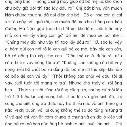
ông, ông bảo “Tưởng chúng mày giúp đỡ bố mẹ lúc khó khăn
chứ bây giờ đòi thì tao lấy đâu ra”. Chị bất bình, vẫn muốn
kiểm chứng thực hư đã gọi điện cho bố: “Bố ơi, nhà con đi cái
xe tàu này nát quá rồi, con muốn đổi xe cho chồng con, kẻo
đường Hà Nội ngập toàn bị chết xe, khổ lắm, cuối tuần này
nhà con về lấy vàng con gửi bố lên để mua xe bố nhé!”.
“Chúng mày đòi như vậy thì tao lấy đâu ra”. “Ơ, sao lại vậy
ạ, hôm gửi con nói rõ là con gửi bố cơ mà, bây giờ con cần,
bố cố gắng thu xếp cho con”. “Cần thế cơ à, được rồi, nếu
cần thì tôi vay nóng tôi trả”. “Không, con không cần bố vay
nóng, nếu bố chót bỏ ra dùng rồi, bố mẹ cứ thu xếp, khi nào
có báo để con về lấy”. “Thôi, không cần phải về đâu, tôi đi
vay, cuối tuần tôi mang ra trả”. Nhưng chả thấy gì, rồi ông
hẹn … Thực sự cuối cùng rồi ông cũng trả, nhưng cứ mỗi lần
trả 1-3 triệu lúc chị mang bầu cháu lớn và gần sinh đó, chị
cũng chả biết ông trả thừa hay trả thiếu nữa và tính theo giá
nào, vì chị buồn, với lại cũng không thể so đo từng ni từng tí
vì về quê chị vẫn ăn cơm chung, ở chung và ăn đời ở kiếp với
ông bà cơ mà hơn nữa ông bà sinh ra anh, nuôi lớn anh…. Chị