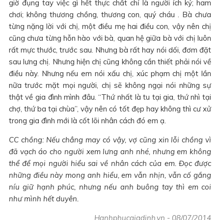
giờ đụng tay việc gì hết thực chất chỉ là người ích kỷ; ham
chơi; không thương chồng, thương con, quý cháu . Bà chưa
từng nặng lời với chị, một điều mẹ hai điều con, vậy nên chị
cũng chưa từng hỗn hào với bà, quan hệ giữa bà với chị luôn
rất mực thước, trước sau. Nhưng bà rất hay nói dối, đơm đặt
sau lưng chị. Nhưng hiện chị cũng không cần thiết phải nói về
điều này. Nhưng nếu em nói xấu chị, xúc phạm chị một lần
nữa trước mặt mọi người, chị sẽ không ngại nói những sự
thật về gia đình mình đâu. “Thứ nhất là tu tại gia, thứ nhì tại
chợ, thứ ba tại chùa”, vậy nên có tốt đẹp hay không thì cư xử
trong gia đình mới là cốt lõi nhân cách đó em ạ.
CC chồng: Nếu chẳng may có vậy, vợ cũng xin lỗi chồng vì
đã vạch áo cho người xem lưng anh nhé, nhưng em không
thể để mọi người hiểu sai về nhân cách của em. Đọc được
những điều này mong anh hiểu, em vẫn nhịn, vẫn cố gắng
níu giữ hạnh phúc, nhưng nếu anh buông tay thì em coi
như mình hết duyên.
Hanhphucgiadinh.vn
-
08/07/2014