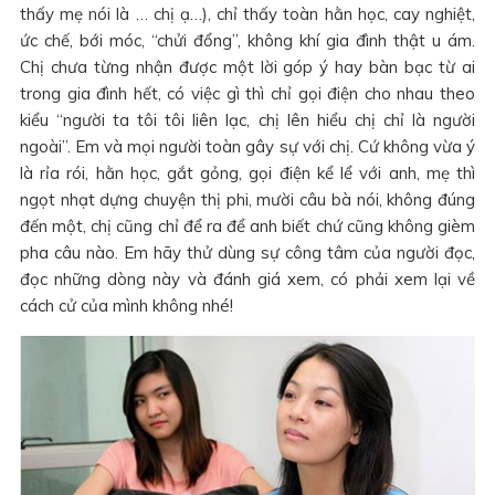
thấy mẹ nói là … chị ạ…), chỉ thấy toàn hằn học, cay nghiệt,
ức chế, bới móc, “chửi đổng”, không khí gia đình thật u ám.
Chị chưa từng nhận được một lời góp ý hay bàn bạc từ ai
trong gia đình hết, có việc gì thì chỉ gọi điện cho nhau theo
kiểu “người ta tôi tôi liên lạc, chị lên hiểu chị chỉ là người
ngoài”. Em và mọi người toàn gây sự với chị. Cứ không vừa ý
là rỉa rói, hằn học, gắt gỏng, gọi điện kể lể với anh, mẹ thì
ngọt nhạt dựng chuyện thị phi, mười câu bà nói, không đúng
đến một, chị cũng chỉ để ra để anh biết chứ cũng không gièm
pha câu nào. Em hãy thử dùng sự công tâm của người đọc,
đọc những dòng này và đánh giá xem, có phải xem lại về
cách cử của mình không nhé!