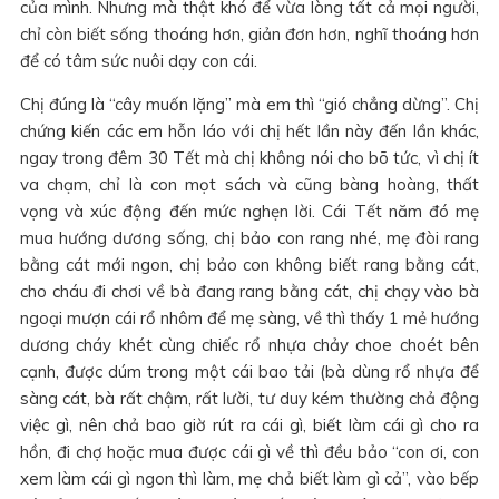
của mình. Nhưng mà thật khó để vừa lòng tất cả mọi người,
chỉ còn biết sống thoáng hơn, giản đơn hơn, nghĩ thoáng hơn
để có tâm sức nuôi dạy con cái.
Chị đúng là “cây muốn lặng” mà em thì “gió chẳng dừng”. Chị
chứng kiến các em hỗn láo với chị hết lần này đến lần khác,
ngay trong đêm 30 Tết mà chị không nói cho bõ tức, vì chị ít
va chạm, chỉ là con mọt sách và cũng bàng hoàng, thất
vọng và xúc động đến mức nghẹn lời. Cái Tết năm đó mẹ
mua hướng dương sống, chị bảo con rang nhé, mẹ đòi rang
bằng cát mới ngon, chị bảo con không biết rang bằng cát,
cho cháu đi chơi về bà đang rang bằng cát, chị chạy vào bà
ngoại mượn cái rổ nhôm để mẹ sàng, về thì thấy 1 mẻ hướng
dương cháy khét cùng chiếc rổ nhựa chảy choe choét bên
cạnh, được dúm trong một cái bao tải (bà dùng rổ nhựa để
sàng cát, bà rất chậm, rất lười, tư duy kém thường chả động
việc gì, nên chả bao giờ rút ra cái gì, biết làm cái gì cho ra
hồn, đi chợ hoặc mua được cái gì về thì đều bảo “con ơi, con
xem làm cái gì ngon thì làm, mẹ chả biết làm gì cả”, vào bếp