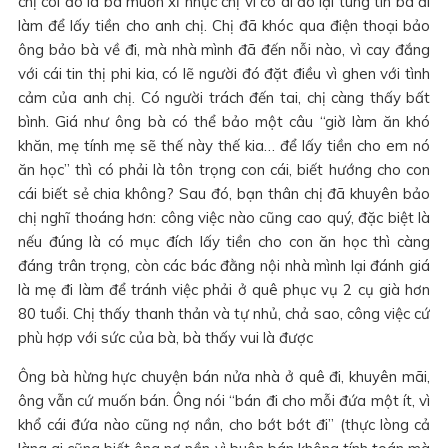
chị coi đó là bà muốn xỉ nhục chị vì có ai đó lại tung tin bà đi
làm để lấy tiền cho anh chị. Chị đã khóc qua điện thoại bảo
ông bảo bà về đi, mà nhà mình đã đến nỗi nào, vì cay đắng
với cái tin thị phi kia, có lẽ người đó đặt điều vì ghen với tình
cảm của anh chị. Có người trách đến tai, chị càng thấy bất
bình. Giá như ông bà có thể bảo một câu “giờ làm ăn khó
khăn, mẹ tính mẹ sẽ thế này thế kia… để lấy tiền cho em nó
ăn học” thì có phải là tôn trọng con cái, biết hướng cho con
cái biết sẻ chia không? Sau đó, bạn thân chị đã khuyên bảo
chị nghĩ thoáng hơn: công việc nào cũng cao quý, đặc biệt là
nếu đúng là có mục đích lấy tiền cho con ăn học thì càng
đáng trân trọng, còn các bác đằng nội nhà mình lại đánh giá
là mẹ đi làm để tránh việc phải ở quê phục vụ 2 cụ già hơn
80 tuổi. Chị thấy thanh thản và tự nhủ, chả sao, công việc cứ
phù hợp với sức của bà, bà thấy vui là được
Ông bà hừng hực chuyện bán nửa nhà ở quê đi, khuyên mãi,
ông vẫn cứ muốn bán. Ông nói “bán đi cho mỗi đứa một ít, vì
khổ cái đứa nào cũng nợ nần, cho bớt bớt đi” (thực lòng cả