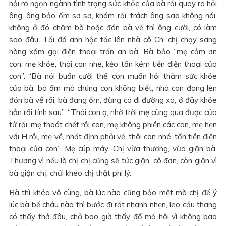
hỏi rõ ngọn ngành tình trạng sức khỏe của bà rồi quay ra hỏi
ông, ông bảo ốm sơ sơ, khám rồi, trách ông sao không nói,
không ở đó chăm bà hoặc đón bà về thì ông cười, có làm
sao đâu. Tối đó anh hộc tốc lên nhà cô Ch, chị chạy sang
hàng xóm gọi điện thoại trấn an bà. Bà bảo “mẹ cảm ơn
con, mẹ khỏe, thôi con nhé, kẻo tốn kém tiền điện thoại của
con”. “Bà nói buồn cười thế, con muốn hỏi thăm sức khỏe
của bà, bà ốm mà chúng con không biết, nhà con đang lên
đón bà về rồi, bà đang ốm, đừng có đi đường xa, ở đây khỏe
hẳn rồi tính sau”, “Thôi con ạ, nhờ trời mẹ cũng qua được cửa
tử rồi, mẹ thoát chết rồi con, mẹ không phiền các con, mẹ hẹn
với H rồi, mẹ về, nhất định phải về, thôi con nhé, tốn tiền điện
thoại của con”. Mẹ cúp máy. Chị vừa thương, vừa giận bà.
Thương vì nếu là chị chị cũng sẽ tức giận, cô đơn, còn giận vì
bà giận chị, chửi khéo chị thật phi lý.
Bà thì khéo vô cùng, bà lúc nào cũng bảo mệt mà chị để ý
lúc bà bế cháu nào thì bước đi rất nhanh nhẹn, leo cầu thang
có thấy thở đâu, chả bao giờ thấy đổ mồ hôi vì không bao