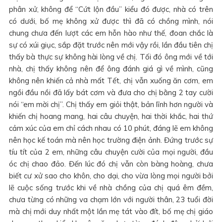
phân xử, không để “Cứt lộn đầu” kiểu đó được, nhà có trên
có dưới, bố mẹ không xử được thì đã có chồng mình, nói
chung chưa đến lượt các em hỗn hào như thế, đoan chắc là
sự có xúi giục, sắp đặt trước nên mới vậy rồi, lần đầu tiên chị
thấy bà thực sự không hài lòng về chị. Tối đó ông mới về tới
nhà, chị thấy không nên để ông đánh giá gì về mình, cũng
không nên khiến cả nhà mất Tết, chị vẫn xuống ăn cơm, em
ngồi đầu nồi đã lấy bát cơm và đưa cho chị bằng 2 tay cười
nói “em mời chị”. Chị thấy em giỏi thật, bản lĩnh hơn người và
khiến chị hoang mang, hai câu chuyện, hai thời khắc, hai thứ
cảm xúc của em chỉ cách nhau có 10 phút, đáng lẽ em không
nên học kế toán mà nên học trường điện ảnh. Đứng trước sự
tíu tít của 2 em, những câu chuyện cười của mọi người, đầu
óc chị chao đảo. Đến lúc đó chị vẫn còn bàng hoàng, chưa
biết cư xử sao cho khôn, cho dại, cho vừa lòng mọi người bởi
lẽ cuộc sống trước khi về nhà chồng của chị quá êm đềm,
chưa từng có những va chạm lớn với người thân, 23 tuổi đời
mà chị mới duy nhất một lần mẹ tát vào đít, bố mẹ chị giáo