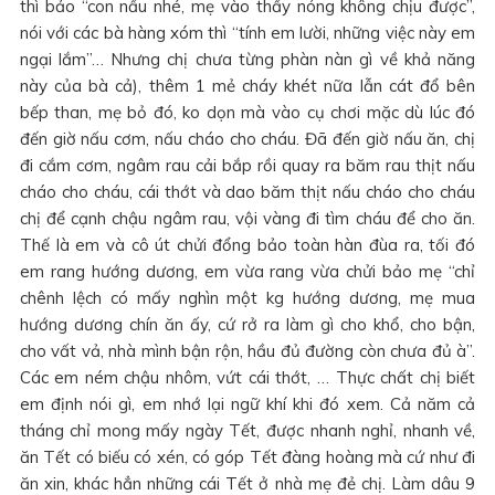
thì bảo “con nấu nhé, mẹ vào thấy nóng không chịu được”,
nói với các bà hàng xóm thì “tính em lười, những việc này em
ngại lắm”… Nhưng chị chưa từng phàn nàn gì về khả năng
này của bà cả), thêm 1 mẻ cháy khét nữa lẫn cát đổ bên
bếp than, mẹ bỏ đó, ko dọn mà vào cụ chơi mặc dù lúc đó
đến giờ nấu cơm, nấu cháo cho cháu. Đã đến giờ nấu ăn, chị
đi cắm cơm, ngâm rau cải bắp rồi quay ra băm rau thịt nấu
cháo cho cháu, cái thớt và dao băm thịt nấu cháo cho cháu
chị để cạnh chậu ngâm rau, vội vàng đi tìm cháu để cho ăn.
Thế là em và cô út chửi đổng bảo toàn hàn đùa ra, tối đó
em rang hướng dương, em vừa rang vừa chửi bảo mẹ “chỉ
chênh lệch có mấy nghìn một kg hướng dương, mẹ mua
hướng dương chín ăn ấy, cứ rở ra làm gì cho khổ, cho bận,
cho vất vả, nhà mình bận rộn, hầu đủ đường còn chưa đủ à”.
Các em ném chậu nhôm, vứt cái thớt, … Thực chất chị biết
em định nói gì, em nhớ lại ngữ khí khi đó xem. Cả năm cả
tháng chỉ mong mấy ngày Tết, được nhanh nghỉ, nhanh về,
ăn Tết có biếu có xén, có góp Tết đàng hoàng mà cứ như đi
ăn xin, khác hẳn những cái Tết ở nhà mẹ đẻ chị. Làm dâu 9