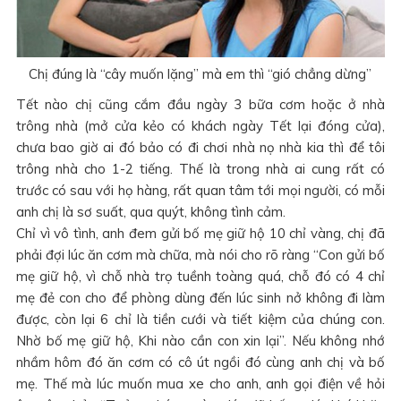
Chị đúng là “cây muốn lặng” mà em thì “gió chẳng dừng”
Tết nào chị cũng cắm đầu ngày 3 bữa cơm hoặc ở nhà
trông nhà (mở cửa kẻo có khách ngày Tết lại đóng cửa),
chưa bao giờ ai đó bảo có đi chơi nhà nọ nhà kia thì để tôi
trông nhà cho 1-2 tiếng. Thế là trong nhà ai cung rất có
trước có sau với họ hàng, rất quan tâm tới mọi người, có mỗi
anh chị là sơ suất, qua quýt, không tình cảm.
Chỉ vì vô tình, anh đem gửi bố mẹ giữ hộ 10 chỉ vàng, chị đã
phải đợi lúc ăn cơm mà chữa, mà nói cho rõ ràng “Con gửi bố
mẹ giữ hộ, vì chỗ nhà trọ tuềnh toàng quá, chỗ đó có 4 chỉ
mẹ đẻ con cho để phòng dùng đến lúc sinh nở không đi làm
được, còn lại 6 chỉ là tiền cưới và tiết kiệm của chúng con.
Nhờ bố mẹ giữ hộ, Khi nào cần con xin lại”. Nếu không nhớ
nhầm hôm đó ăn cơm có cô út ngồi đó cùng anh chị và bố
mẹ. Thế mà lúc muốn mua xe cho anh, anh gọi điện về hỏi