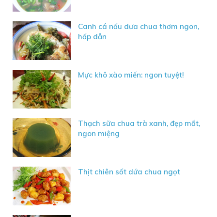
Canh cá nấu dưa chua thơm ngon,
hấp dẫn
Mực khô xào miến: ngon tuyệt!
Thạch sữa chua trà xanh, đẹp mắt,
ngon miệng
Thịt chiên sốt dứa chua ngọt