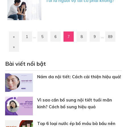
Tôi là người vợ tồi có phải không?
«
1
…
5
6
7
8
9
…
89
»
Bài viết nổi bật
Nám da nội tiết: Cách cải thiện hiệu quả!
Vì sao cần bổ sung nội tiết tuổi mãn
kinh? Cách bổ sung hiệu quả
Top 6 loại nước ép bổ máu bà bầu nên