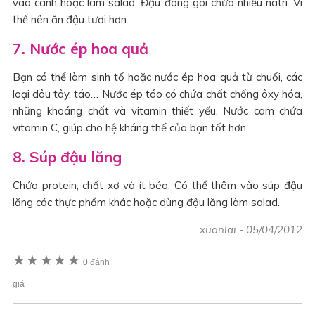
vào canh hoặc làm salad. Đậu đóng gói chứa nhiều natri. Vì
thế nên ăn đậu tươi hơn.
7. Nước ép hoa quả
Bạn có thể làm sinh tố hoặc nước ép hoa quả từ chuối, các
loại dâu tây, táo… Nước ép táo có chứa chất chống ôxy hóa,
những khoáng chất và vitamin thiết yếu. Nước cam chứa
vitamin C, giúp cho hệ kháng thể của bạn tốt hơn.
8. Súp đậu lăng
Chứa protein, chất xơ và ít béo. Có thể thêm vào súp đậu
lăng các thực phẩm khác hoặc dùng đậu lăng làm salad.
xuanlai
-
05/04/2012
★
★
★
★
★
0 đánh
giá