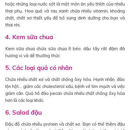
hoặc những loại nước sốt là một món ăn yêu thích của nhiều
thai phụ. Hoa quả và rau xanh chứa nhiều vitamin, khoáng
chất, chất xơ thiết yếu để bổ sung dinh dưỡng cho bạn và
thai nhi.
4. Kem sữa chua
Kem sữa chua chứa sữa chua ít béo, dâu tây rất đậm đà
hương vị và dễ thưởng thức.
5. Các loại quả có nhân
Chứa nhiều chất xơ và chất chống ôxy hóa. Hạnh nhân, đào
lộn hột… giảm các cholesterol xấu, bệnh về tim mạch và việc
giảm cân. Quả hồ đào pecan chứa nhiều chất chống ôxy hóa
hơn là các loại khác.
6. Salad đậu
Đậu đỗ chứa nhiều protein và chất xơ. Bạn có thể thêm đậu