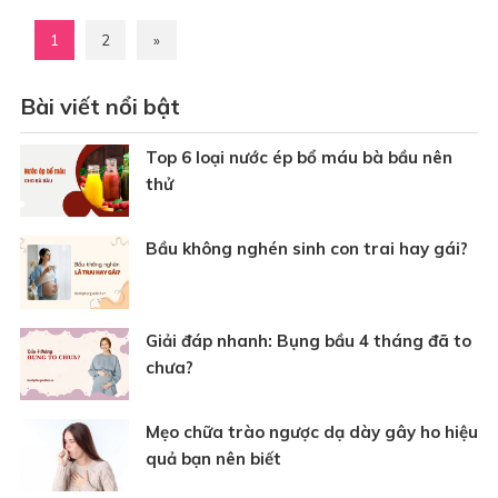
1
2
»
Bài viết nổi bật
Top 6 loại nước ép bổ máu bà bầu nên
thử
Bầu không nghén sinh con trai hay gái?
Giải đáp nhanh: Bụng bầu 4 tháng đã to
chưa?
Mẹo chữa trào ngược dạ dày gây ho hiệu
quả bạn nên biết