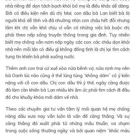
nhà riêng để dọn tách bạch khỏi bố mẹ là điều khác dễ dàng.
Bởi có điều kiện nên dù chị Mai, con dâu bà Lan biết bà là
người khá dễ tính và đã nhường nhịn con cháu hết đỗi nhưng
lắm khi chị vẫn khó chịu vì vẫn có những việc bà buộc chị
phải theo nếp sống truyền thống trong gia đình. Tuy nhiên
biết mẹ chồng vẫn nơm nớp ngày các con, các cháu dọn khỏi
nhà nên mỗi lần có điều gì không đồng tình là chị lại tìm cách
tung tin khiến bà phải xuống nước.
Thêm anh con trai cứ xuề xòa nửa bênh vợ, nửa nịnh mẹ nên
bà Oanh lúc nào cũng ở thế lúng túng “không dám” có ý kiến
nặng với cô con dâu. Chị con dâu thì ỷ thế, ngày càng được
đà làm càn khiến bà Lan nhiều khi ấm ức phải tìm cách đi đâu
đó cho khuây khỏa mới dám về nhà.
Theo các chuyên gia tư vấn tâm lý mối quan hệ mẹ chồng
nàng dâu xưa nay vẫn luôn là vấn đề căng thẳng. Và sự
căng thẳng đó xuất phải từ những mâu thuẫn, va chạm
trong cuộc sống thường ngày và bởi quan niệm “khác máu