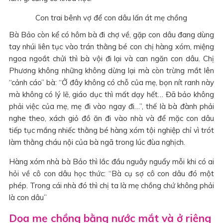
Con trai bênh vợ để con dâu lấn át mẹ chồng
Bà Bảo còn kể có hôm bà đi chợ về, gặp con dâu đang dùng
tay nhúi liên tục vào trán thằng bé con chị hàng xóm, miệng
ngoa ngoắt chửi thì bà vội đi lại và can ngăn con dâu. Chị
Phương không những không dừng lại mà còn trừng mắt lên
“cảnh cáo” bà: “Ở đây không có chỗ của mẹ, bọn nít ranh này
mà không có lý lẽ, giáo dục thì mất dạy hết… Đã bảo không
phải việc của mẹ, mẹ đi vào ngay đi…”, thế là bà đành phải
nghe theo, xách giỏ đồ ăn đi vào nhà và để mặc con dâu
tiếp tục mắng nhiếc thằng bé hàng xóm tội nghiệp chỉ vì trót
làm thằng cháu nội của bà ngã trong lúc đùa nghịch.
Hàng xóm nhà bà Bảo thì lắc đầu nguây nguẩy mỗi khi có ai
hỏi về cô con dâu học thức: “Bà cụ sợ cô con dâu đó một
phép. Trong cái nhà đó thì chị ta là mẹ chồng chứ không phải
là con dâu”
Dọa mẹ chồng bằng nước mắt và ở riêng