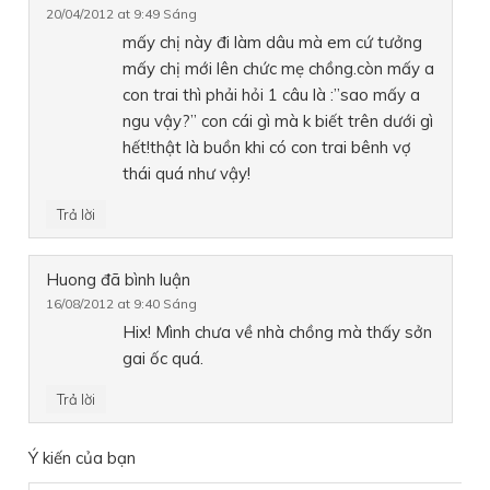
20/04/2012 at 9:49 Sáng
mấy chị này đi làm dâu mà em cứ tưởng
mấy chị mới lên chức mẹ chồng.còn mấy a
con trai thì phải hỏi 1 câu là :”sao mấy a
ngu vậy?” con cái gì mà k biết trên dưới gì
hết!thật là buồn khi có con trai bênh vợ
thái quá như vậy!
Trả lời
Huong
đã bình luận
16/08/2012 at 9:40 Sáng
Hix! Mình chưa về nhà chồng mà thấy sởn
gai ốc quá.
Trả lời
Ý kiến của bạn