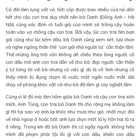
Cả đời làm lụng vất vả, tích cóp được bao nhiêu của nả dồn
hết cho cậu con trai duy nhất nên bà Oanh (Đông Anh – Hà
Nội) cũng xác định rõ tuổi già của mình sẽ trông cậy hoàn
toàn vào vợ chồng cậu con trai. Bởi vậy, lúc con trai tìm bạn
gái cũng như lúc kém dâu, bà Oanh cũng xem xét, lựa chọn
và nghe ngóng thân thế “con gái nhà người ta” cẩn thận lắm.
Thế những ông trời vốn không dễ chiều theo lòng người, cô
con dâu mà anh con trai dẫn về cho bà, đẹp người, cẩn thận
ý tứ từng lời với bà nhưng có việc gì dù là vô tình nhưng cô
thấy mình bị đụng chạm là nước mắt ngắn nước mắt dài
chạy về phòng khóc vật vã như bà đã làm gì cay nghiệt lắm.
Cũng vì lẽ đó mà lắm hôm giữa bà Oanh và cậu con trai xích
mích. Anh Tùng, con trai bà Oanh thì cho rằng mẹ không làm
gì thì tại sao vợ anh lại khóc như mưa như gió, nhất mực đòi
về nhà ngoại ở hoặc bắt anh lựa chọn một là ly hôn hai là ra
ở riêng. Trong khi đó bà Oanh thì cứ ngây người, không hiểu
mình đã phạm phải tội lỗi gì với con dâu, khiến con dâu