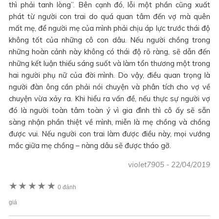
thì phải tanh lòng”. Bên cạnh đó, lỗi một phần cũng xuất
phát từ người con trai do quá quan tâm đến vợ mà quên
mất mẹ, để người mẹ của mình phải chịu áp lực trước thái độ
không tốt của những cô con dâu. Nếu người chồng trong
những hoàn cảnh này không có thái độ rõ ràng, sẽ dẫn đến
những kết luận thiếu sáng suốt và làm tổn thương một trong
hai người phụ nữ của đời mình. Do vậy, điều quan trọng là
người đàn ông cần phải nói chuyện và phân tích cho vợ về
chuyện vừa xảy ra. Khi hiểu ra vấn đề, nếu thực sự người vợ
đó là người toàn tâm toàn ý vì gia đình thì cô ấy sẽ sẵn
sàng nhận phần thiệt về mình, miễn là mẹ chồng và chồng
được vui. Nếu người con trai làm được điều này, mọi vướng
mắc giữa mẹ chồng – nàng dâu sẽ được tháo gỡ.
violet7905
-
22/04/2019
★
★
★
★
★
0 đánh
giá