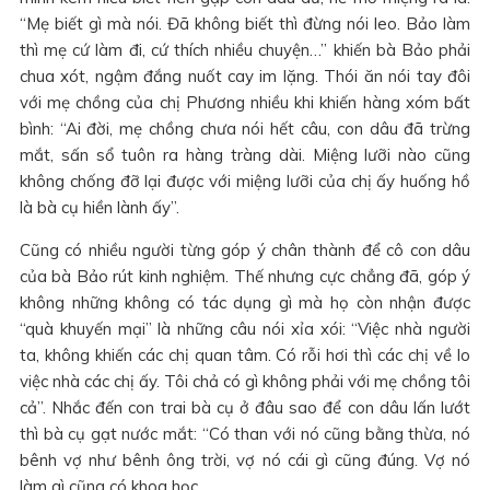
“Mẹ biết gì mà nói. Đã không biết thì đừng nói leo. Bảo làm
thì mẹ cứ làm đi, cứ thích nhiều chuyện…” khiến bà Bảo phải
chua xót, ngậm đắng nuốt cay im lặng. Thói ăn nói tay đôi
với mẹ chồng của chị Phương nhiều khi khiến hàng xóm bất
bình: “Ai đời, mẹ chồng chưa nói hết câu, con dâu đã trừng
mắt, sấn sổ tuôn ra hàng tràng dài. Miệng lưỡi nào cũng
không chống đỡ lại được với miệng lưỡi của chị ấy huống hồ
là bà cụ hiền lành ấy”.
Cũng có nhiều người từng góp ý chân thành để cô con dâu
của bà Bảo rút kinh nghiệm. Thế nhưng cực chẳng đã, góp ý
không những không có tác dụng gì mà họ còn nhận được
“quà khuyến mại” là những câu nói xỉa xói: “Việc nhà người
ta, không khiến các chị quan tâm. Có rỗi hơi thì các chị về lo
việc nhà các chị ấy. Tôi chả có gì không phải với mẹ chồng tôi
cả”. Nhắc đến con trai bà cụ ở đâu sao để con dâu lấn lướt
thì bà cụ gạt nước mắt: “Có than với nó cũng bằng thừa, nó
bênh vợ như bênh ông trời, vợ nó cái gì cũng đúng. Vợ nó
làm gì cũng có khoa học.