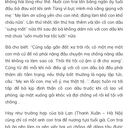
không hài lòng như thế. Nuôi con trai lớn bằng ngần ấy tuổi
đầu, bà đau xót khi anh Tùng vì bực mình mà sẵng giọng với
mẹ: “Mẹ làm ơn sống yên cho con nhờ, đừng làm khổ con khổ
cháu nữa”. Lần thứ nhất, lần thứ hai, thêm vài lần cô con dâu
“sưng mắt” nữa thì sau đó bà không dám nói với con dâu khi
mà chưa “uốn mười hai tấc lưỡi” nữa.
Bà cho biết: “Cũng sắp gần đất xa trời rồi, có một mẹ một
con mà cứ để nó phải nặng đầu chuyện mẹ chồng nàng dâu
thì không ra làm sao cả. Thôi thì tôi cứ ậm ừ đi cho xong”.
Cũng từ đó mỗi khi nói điều gì với cô con dâu bà đều phải
thăm dò tâm trạng, nếu thấy bất thường là ngay lập tức,
câu: “Mẹ xin lỗi con, mẹ vô ý, mẹ thật tệ…”, được tuôn ra tới
tấp để bà kịp định thần cô con dâu trước khi cô lao về
phòng, úp mặt xuống gối khóc và đợi chồng về rồi kể tội với
chồng…
Hay như trường hợp của bà Lan (Thanh Xuân – Hà Nội)
cũng chỉ có một anh con trai để nương tựa tuổi già. Con trai
bà ăn nên làm ra nên việc hai vợ chồng dễ dàng tậu được