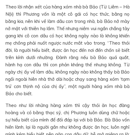
Theo lời nhận xét của hàng xóm nhà bà Bảo (Từ Liêm – Hà
Nội) thì Phương vốn là một cô gái có học thức, bằng nọ
bằng kia, nên khi về làm dâu con trong nhà, bà Bảo nở mày
nở mặt với thiên hạ lắm. Thế nhưng niềm vui ngắn chẳng tày
gang khi cô con dâu có học không ngày nào là không khiến
mẹ chồng phải nuốt ngược nước mắt vào trong. “Theo thói
đời, là người hiểu biết, được ăn học đến nơi đến chốn sẽ biết
trên kính dưới nhường. Đành rằng nếu bà Bảo quá quắt,
hành hạ con dâu thì con phản kháng thế nhưng không. Từ
ngày chị ấy về làm dâu, không ngày nào không thấy bà Bảo
ngồi ngoài hiên nhà thở dài hoặc chạy sang hàng xóm ‘tạm
trú’ cơn thịnh nộ của chị ấy”, một người hàng xóm nhà bà
Bảo cho biết.
Theo như lời những hàng xóm thì cậy thói ăn học đàng
hoàng và có bằng thạc sỹ, chị Phương luôn dùng chữ hoặc
sự hiểu biết của mình để đối đáp lại với bà Bảo. Bà Bảo vốn
hiền lành, lại là người gần như không được ăn học, luôn nghĩ
mình kém hiểu biết nên gặp con dâu dữ, hễ mở miệng ra là: