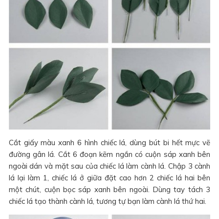
Cắt giấy màu xanh 6 hình chiếc lá, dùng bút bi hết mực vẽ
đường gân lá. Cắt 6 đoạn kẽm ngắn có cuộn sáp xanh bên
ngoài dán và mặt sau của chiếc lá làm cành lá. Chập 3 cành
lá lại làm 1, chiếc lá ở giữa đặt cao hơn 2 chiếc lá hai bên
một chút, cuộn bọc sáp xanh bên ngoài. Dùng tay tách 3
chiếc lá tạo thành cành lá, tương tự bạn làm cành lá thứ hai.