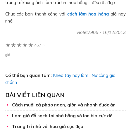
trang trí khung ảnh, làm trái tim hoa hồng… đều rất đẹp.
Chúc các bạn thành công với
cách làm hoa hồng
giả này
nhé!
violet7905
-
16/12/2013
★
★
★
★
★
0 đánh
giá
Có thể bạn quan tâm:
Khéo tay hay làm
,
Nữ công gia
chánh
BÀI VIẾT LIÊN QUAN
Cách muối cà pháo ngon, giòn và nhanh được ăn
Làm giá đỗ sạch tại nhà bằng vỏ lon bia cực dễ
Trang trí nhà với hoa giả cực đẹp