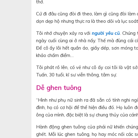
thở.
Cứ đi đâu cũng đòi đi theo, làm gì cũng đòi làm
dọn dẹp hộ nhưng thực ra là theo dõi và lục so
Tôi nhớ chuyện xảy ra với
người yêu cũ
. Chúng 
ngày cuối cùng ai ở nhà nấy. Thế mà đùng cái c
Để cô ấy lôi hết quần áo, giầy dép, sơn móng t
khảo chấm điểm…
Tôi phát rồ lên, có vẻ như cô ấy coi tôi là vật
Tuấn, 30 tuổi, kĩ sư viễn thông, tâm sự.
Dễ ghen tuông
“Hình như phụ nữ sinh ra đã sẵn có tính nghi ng
đình, họ có cơ hội để thể hiện điều đó. Họ luôn
ông của mình, đặc biệt là sự chung thủy của cán
Hành động ghen tuông của phái nữ khiến chúng 
ghét. Mỗi lúc ghen tuông, họ hay móc nối các sự k