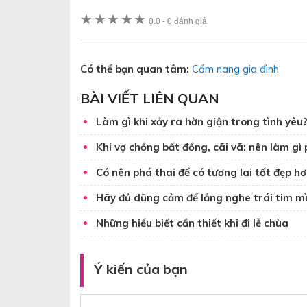
★
★
★
★
★
0.0
-
0 đánh giá
Có thể bạn quan tâm:
Cẩm nang gia đình
BÀI VIẾT LIÊN QUAN
Làm gì khi xảy ra hờn giận trong tình yêu
Khi vợ chồng bất đồng, cãi vã: nên làm gì
Có nên phá thai để có tương lai tốt đẹp h
Hãy đủ dũng cảm để lắng nghe trái tim mì
Những hiểu biết cần thiết khi đi lễ chùa
Ý kiến của bạn