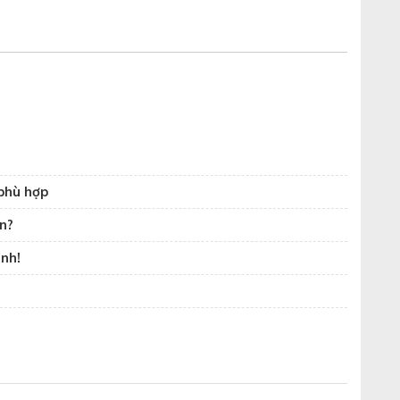
?
 phù hợp
ơn?
nh!