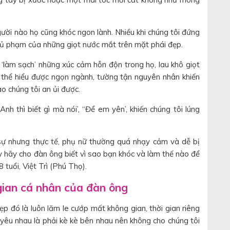
ười nào họ cũng khóc ngon lành. Nhiều khi chúng tôi đứng
 thủ phạm của những giọt nước mắt trên mặt phái đẹp.
 ‘làm sạch’ những xúc cảm hỗn độn trong họ, lau khô giọt
g thể hiểu được ngọn ngành, tường tận nguyên nhân khiến
ao chúng tôi an ủi được.
Anh thì biết gì mà nói’, “Để em yên’, khiến chúng tôi lúng
sự nhưng thực tế, phụ nữ thường quá nhạy cảm và dễ bị
y hãy cho đàn ông biết vì sao bạn khóc và làm thế nào để
 tuổi, Việt Trì (Phú Thọ).
 gian cá nhân của đàn ông
đẹp đó là luôn lăm le cướp mất không gian, thời gian riêng
yêu nhau là phải kè kè bên nhau nên không cho chúng tôi