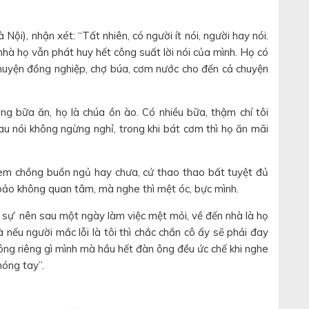
i), nhận xét: “Tất nhiên, có người ít nói, người hay nói.
 nhà họ vẫn phát huy hết công suất lời nói của mình. Họ có
chuyện đồng nghiệp, chợ búa, cơm nước cho đến cả chuyện
ng bữa ăn, họ là chúa ồn ào. Có nhiều bữa, thậm chí tôi
hau nói không ngừng nghỉ, trong khi bát cơm thì họ ăn mãi
xem chồng buồn ngủ hay chưa, cứ thao thao bất tuyệt đủ
y bảo không quan tâm, mà nghe thì mệt óc, bực mình.
 sự’ nên sau một ngày làm việc mệt mỏi, về đến nhà là họ
 nếu người mắc lỗi là tôi thì chắc chắn cô ấy sẽ phải đay
hông riêng gì mình mà hầu hết đàn ông đều ức chế khi nghe
móng tay”.