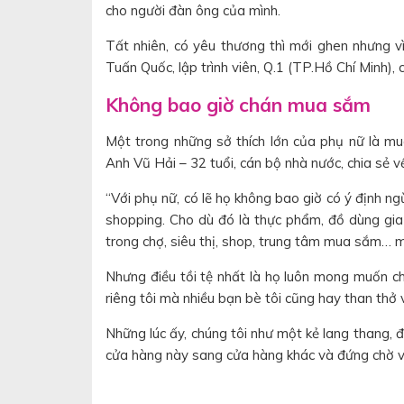
cho người đàn ông của mình.
Tất nhiên, có yêu thương thì mới ghen nhưng 
Tuấn Quốc, lập trình viên, Q.1 (TP.Hồ Chí Minh), c
Không bao giờ chán mua sắm
Một trong những sở thích lớn của phụ nữ là mu
Anh Vũ Hải – 32 tuổi, cán bộ nhà nước, chia sẻ v
“Với phụ nữ, có lẽ họ không bao giờ có ý định 
shopping. Cho dù đó là thực phẩm, đồ dùng gia
trong chợ, siêu thị, shop, trung tâm mua sắm… mà
Nhưng điều tồi tệ nhất là họ luôn mong muốn c
riêng tôi mà nhiều bạn bè tôi cũng hay than thở 
Những lúc ấy, chúng tôi như một kẻ lang thang, đ
cửa hàng này sang cửa hàng khác và đứng chờ vậ