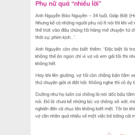
Phụ nữ quá “nhiều lời”
Anh Nguyễn Bảo Nguyên – 34 tuổi, Giáp Bát (Hà Nộ
Nhưng kể cả những người phụ nữ ít nói thì khi về
thể trút vào đầu chúng tôi hàng mớ chuyện từ 
thời sự, phim kịch…”.
Anh Nguyên còn cho biết thêm: “Đặc biệt là tro
không thể ăn ngon chỉ vì vợ và em gái tôi thi n
không hết.
Hay khi lên giường, vợ tôi còn chẳng bận tâm 
thứ chuyện giời ơi đất hỡi. Không nghe thì cô ấ
Dường như họ luôn coi chồng là nơi ‘dốc bầu tâm
nói. Đó là chưa kể những lúc vợ chồng xô xát, mà
nghiến đến cả chục lần không biết mệt. Tôi tin k
vợ cằn nhằn quá nhiều về một việc bé bằng cái 