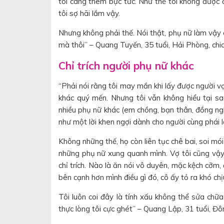
tôi càng thêm bực tức. Như thể tôi không được
tôi sợ hãi lắm vậy.
Nhưng không phải thế. Nói thật, phụ nữ làm vậy 
mà thôi” – Quang Tuyến, 35 tuổi, Hải Phòng, chia
Chỉ trích người phụ nữ khác
“Phải nói rằng tôi may mắn khi lấy được người v
khác quý mến. Nhưng tôi vẫn không hiểu tại sao
nhiều phụ nữ khác (em chồng, bạn thân, đồng nghi
như một lời khen ngợi dành cho người cùng phái l
Không những thế, họ còn liên tục chê bai, soi mói
những phụ nữ xung quanh mình. Vợ tôi cũng vậy,
chỉ trích. Nào là ăn nói vô duyên, mặc kệch cỡm
bên cạnh hơn mình điều gì đó, cô ấy tỏ ra khó ch
Tôi luôn coi đây là tính xấu không thể sửa chữ
thực lòng tôi cực ghét” – Quang Lập, 31 tuổi, Đô