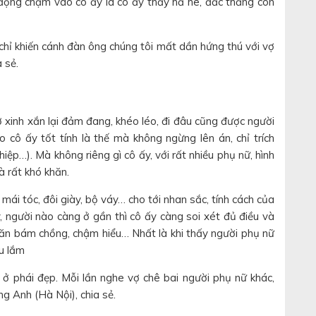
 động chạm vào cô ấy là cô ấy thấy hả hê, đắc thắng còn
chỉ khiến cánh đàn ông chúng tôi mất dần hứng thú với vợ
 sẻ.
ợ xinh xắn lại đảm đang, khéo léo, đi đâu cũng được người
 cô ấy tốt tính là thế mà không ngừng lên án, chỉ trích
ệp…). Mà không riêng gì cô ấy, với rất nhiều phụ nữ, hình
à rất khó khăn.
 mái tóc, đôi giày, bộ váy… cho tới nhan sắc, tính cách của
 người nào càng ở gần thì cô ấy càng soi xét đủ điều và
, ăn bám chồng, chậm hiểu… Nhất là khi thấy người phụ nữ
ịu lắm
a ở phái đẹp. Mỗi lần nghe vợ chê bai người phụ nữ khác,
ng Anh (Hà Nội), chia sẻ.