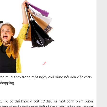
ngừng mua sắm trong một ngày chứ đừng nói đến việc chán
shopping.
’. Họ có thể khóc vì bất cứ điều gì: một cảnh phim buồn
ng tay bị xước hoặc một mái tóc mới cắt không như mong