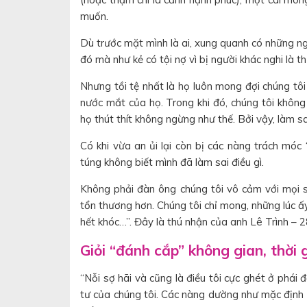
muốn.
Dù trước mặt mình là ai, xung quanh có những ng
đó mà như kẻ có tội nợ vì bị người khác nghi là
Nhưng tồi tệ nhất là họ luôn mong đợi chúng tôi
nước mắt của họ. Trong khi đó, chúng tôi khôn
họ thút thít không ngừng như thế. Bởi vậy, làm s
Có khi vừa an ủi lại còn bị các nàng trách móc ‘
túng không biết mình đã làm sai điều gì.
Không phải đàn ông chúng tôi vô cảm với mọi 
tổn thương hơn. Chúng tôi chỉ mong, những lúc ấ
hết khóc…”. Đây là thú nhận của anh Lê Trình – 28
Giỏi “đánh cắp” không gian, thời
“Nỗi sợ hãi và cũng là điều tôi cực ghét ở phái 
tư của chúng tôi. Các nàng dường như mặc định 