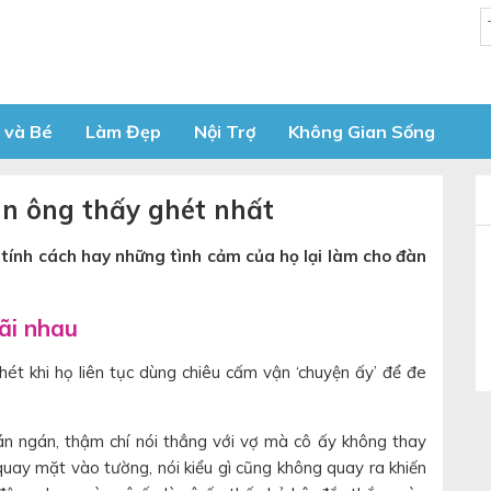
 và Bé
Làm Đẹp
Nội Trợ
Không Gian Sống
n ông thấy ghét nhất
tính cách hay những tình cảm của họ lại làm cho đàn
cãi nhau
ét khi họ liên tục dùng chiêu cấm vận ‘chuyện ấy’ để đe
chán ngán, thậm chí nói thẳng với vợ mà cô ấy không thay
quay mặt vào tường, nói kiểu gì cũng không quay ra khiến