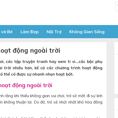
 và Bé
Làm Đẹp
Nội Trợ
Không Gian Sống
 hoạt động ngoài trời
hơi, các tập truyện tranh hay xem ti vi…các bậc phụ
i trời nhiều hơn, kể cả các chương trình hoạt động
 có thể có được sự nhanh nhẹn hoạt bát.
 hoạt động ngoài trời
rằng khi thiếu không gian vui chơi, trẻ sẽ mất đi sự linh
n không thuận lợi. Do đó, trẻ sẽ nhút nhát khó hòa đồng