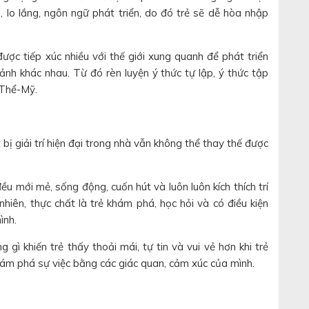
ảm, lo lắng, ngôn ngữ phát triển, do đó trẻ sẽ dễ hòa nhập
được tiếp xúc nhiều với thế giới xung quanh để phát triển
ảnh khác nhau. Từ đó rèn luyện ý thức tự lập, ý thức tập
-Thể-Mỹ.
 bị giải trí hiện đại trong nhà vẫn không thể thay thế được
đều mới mẻ, sống động, cuốn hút và luôn luôn kích thích trí
nhiên, thực chất là trẻ khám phá, học hỏi và có điều kiện
ình.
gì khiến trẻ thấy thoải mái, tự tin và vui vẻ hơn khi trẻ
ám phá sự việc bằng các giác quan, cảm xúc của mình.