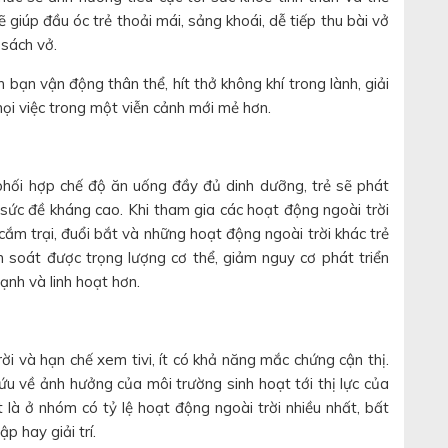
ẽ giúp đầu óc trẻ thoải mái, sảng khoái, dễ tiếp thu bài vở
 sách vở.
 bạn vận động thân thể, hít thở không khí trong lành, giải
ọi việc trong một viễn cảnh mới mẻ hơn.
hối hợp chế độ ăn uống đầy đủ dinh dưỡng, trẻ sẽ phát
ó sức đề kháng cao. Khi tham gia các hoạt động ngoài trời
cắm trại, đuổi bắt và những hoạt động ngoài trời khác trẻ
m soát được trọng lượng cơ thể, giảm nguy cơ phát triển
ạnh và linh hoạt hơn.
i và hạn chế xem tivi, ít có khả năng mắc chứng cận thị.
ứu về ảnh hưởng của môi trường sinh hoạt tới thị lực của
t là ở nhóm có tỷ lệ hoạt động ngoài trời nhiều nhất, bất
p hay giải trí.