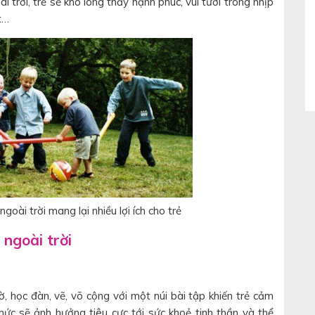
i trời, trẻ sẽ khó lòng thấy hạnh phúc, vui tươi trong nhịp
t…
goài trời mang lại nhiều lợi ích cho trẻ
 ngoài trời
, học đàn, vẽ, võ cộng với một núi bài tập khiến trẻ cảm
mức sẽ ảnh hưởng tiêu cực tới sức khoẻ tinh thần và thể