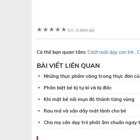
★
★
★
★
★
0.0
-
0 đánh giá
Có thể bạn quan tâm:
Cách nuôi dạy con trẻ
,
C
BÀI VIẾT LIÊN QUAN
Những thực phẩm vàng trong thực đơn củ
Phân biệt bé bị tự kỉ và bị điếc
Khi mặt bé nổi mụn đỏ thành từng vùng
Rau má và sắn dây mát lành cho bé
Cha mẹ cần dạy trẻ phát âm chuẩn ngay 