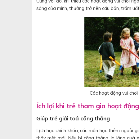
Cùng với đó, khi thiếu các hoạt động vui chơi ngoà
sống của mình, thường trở nên cáu bẳn, trầm uấ
Các hoạt động vui chơi n
Ích lợi khi trẻ tham gia hoạt động
Giúp trẻ giải toả căng thẳng
Lịch học chính khóa, các môn học thêm ngoài giờ
thấy mệt mỏi. Nếu bị căng thẳng, lo lắng quá 