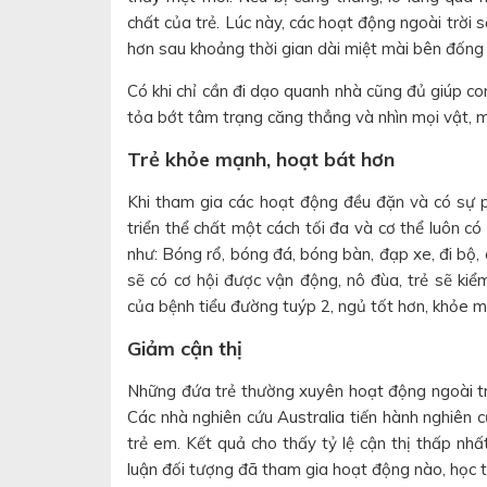
chất của trẻ. Lúc này, các hoạt động ngoài trời s
hơn sau khoảng thời gian dài miệt mài bên đống
Có khi chỉ cần đi dạo quanh nhà cũng đủ giúp con
tỏa bớt tâm trạng căng thẳng và nhìn mọi vật, m
Trẻ khỏe mạnh, hoạt bát hơn
Khi tham gia các hoạt động đều đặn và có sự p
triển thể chất một cách tối đa và cơ thể luôn c
như: Bóng rổ, bóng đá, bóng bàn, đạp xe, đi bộ, 
sẽ có cơ hội được vận động, nô đùa, trẻ sẽ kiể
của bệnh tiểu đường tuýp 2, ngủ tốt hơn, khỏe m
Giảm cận thị
Những đứa trẻ thường xuyên hoạt động ngoài trờ
Các nhà nghiên cứu Australia tiến hành nghiên c
trẻ em. Kết quả cho thấy tỷ lệ cận thị thấp nhấ
luận đối tượng đã tham gia hoạt động nào, học tậ