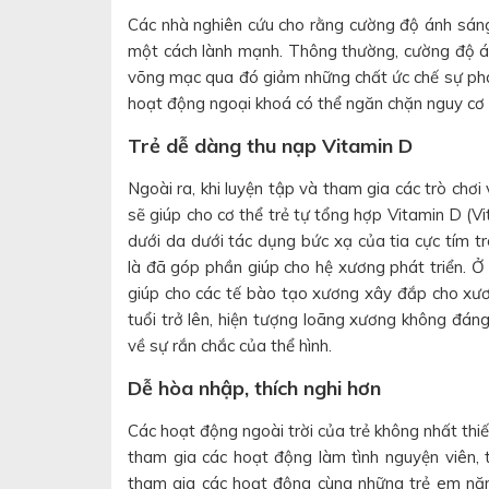
Các nhà nghiên cứu cho rằng cường độ ánh sáng
một cách lành mạnh. Thông thường, cường độ án
võng mạc qua đó giảm những chất ức chế sự phát 
hoạt động ngoại khoá có thể ngăn chặn nguy cơ c
Trẻ dễ dàng thu nạp Vitamin D
Ngoài ra, khi luyện tập và tham gia các trò chơi
sẽ giúp cho cơ thể trẻ tự tổng hợp Vitamin D (
dưới da dưới tác dụng bức xạ của tia cực tím tr
là đã góp phần giúp cho hệ xương phát triển. Ở 
giúp cho các tế bào tạo xương xây đắp cho xươ
tuổi trở lên, hiện tượng loãng xương không đáng 
về sự rắn chắc của thể hình.
Dễ hòa nhập, thích nghi hơn
Các hoạt động ngoài trời của trẻ không nhất thiế
tham gia các hoạt động làm tình nguyện viên, t
tham gia các hoạt động cùng những trẻ em năn