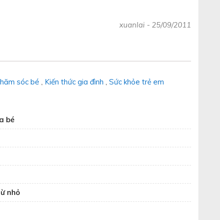
xuanlai
-
25/09/2011
hăm sóc bé
,
Kiến thức gia đình
,
Sức khỏe trẻ em
a bé
từ nhỏ