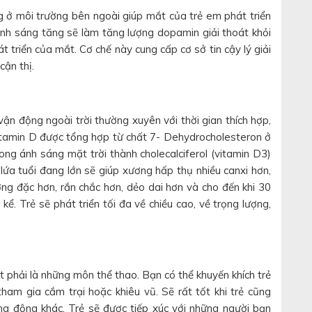
 ở môi trường bên ngoài giúp mắt của trẻ em phát triển
h sáng tăng sẽ làm tăng lượng dopamin giải thoát khỏi
triển của mắt. Cơ chế này cung cấp cơ sở tin cậy lý giải
ận thị.
 vận động ngoài trời thường xuyên với thời gian thích hợp,
Vitamin D được tổng hợp từ chất 7- Dehydrocholesteron ở
ong ánh sáng mặt trời thành cholecalciferol (vitamin D3)
lứa tuổi đang lớn sẽ giúp xương hấp thụ nhiều canxi hơn,
ng đặc hơn, rắn chắc hơn, dẻo dai hơn và cho đến khi 30
kể. Trẻ sẽ phát triển tối đa về chiều cao, về trọng lượng,
t phải là những môn thể thao. Bạn có thể khuyến khích trẻ
ham gia cắm trại hoặc khiêu vũ. Sẽ rất tốt khi trẻ cũng
g động khác. Trẻ sẽ được tiếp xúc với những người bạn