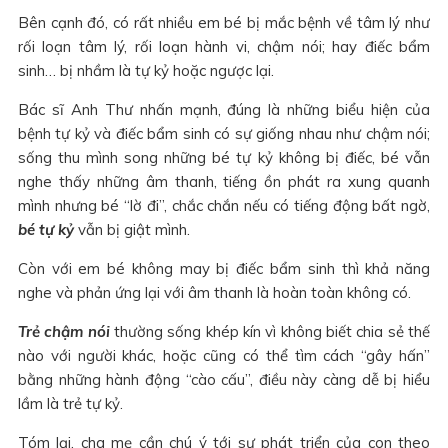
Bên cạnh đó, có rất nhiều em bé bị mắc bệnh về tâm lý như
rối loạn tâm lý, rối loạn hành vi, chậm nói; hay điếc bẩm
sinh… bị nhầm là tự kỷ hoặc ngược lại.
Bác sĩ Anh Thư nhấn mạnh, đúng là những biểu hiện của
bệnh tự kỷ và điếc bẩm sinh có sự giống nhau như chậm nói;
sống thu mình song những bé tự kỷ không bị điếc, bé vẫn
nghe thấy những âm thanh, tiếng ồn phát ra xung quanh
mình nhưng bé “lờ đi”, chắc chắn nếu có tiếng động bất ngờ,
bé tự kỷ
vẫn bị giật mình.
Còn với em bé không may bị điếc bẩm sinh thì khả năng
nghe và phản ứng lại với âm thanh là hoàn toàn không có.
Trẻ chậm nói
thường sống khép kín vì không biết chia sẻ thế
nào với người khác, hoặc cũng có thể tìm cách “gây hấn”
bằng những hành động “cào cấu”, điều này càng dễ bị hiểu
lầm là trẻ tự kỷ.
Tóm lại, cha mẹ cần chú ý tới sự phát triển của con theo