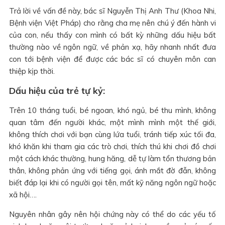
Trả lời về vấn đề này, bác sĩ Nguyễn Thị Anh Thư (Khoa Nhi,
Bệnh viện Việt Pháp) cho rằng cha mẹ nên chú ý đến hành vi
của con, nếu thấy con mình có bất kỳ những dấu hiệu bất
thường nào về ngôn ngữ, về phản xạ, hãy nhanh nhất đưa
con tới bệnh viện để được các bác sĩ có chuyên môn can
thiệp kịp thời.
Dấu hiệu của trẻ tự kỷ:
Trên 10 tháng tuổi, bé ngoan, khó ngủ, bé thu mình, không
quan tâm đến người khác, một mình mình một thế giới,
không thích chơi với bạn cùng lứa tuổi, tránh tiếp xúc tối đa,
khó khăn khi tham gia các trò chơi, thích thú khi chơi đồ chơi
một cách khác thường, hung hăng, dễ tự làm tổn thương bản
thân, không phản ứng với tiếng gọi, ánh mắt đờ đẫn, không
biết đáp lại khi có người gọi tên, mất kỹ năng ngôn ngữ hoặc
xã hội….
Nguyên nhân gây nên hội chứng này có thể do các yếu tố