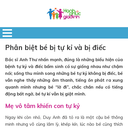
Phân biệt bé bị tự kỉ và bị điếc
Bác sĩ Anh Thư nhấn mạnh, đúng là những biểu hiện của
bệnh tự kỷ và điếc bẩm sinh có sự giống nhau như chậm
nói; sống thu mình song những bé tự kỷ không bị điếc, bé
vẫn nghe thấy những âm thanh, tiếng ồn phát ra xung
quanh mình nhưng bé “lờ đi”, chắc chắn nếu có tiếng
động bất ngờ,
bé tự kỉ
vẫn bị giật mình.
Mẹ vô tâm khiến con tự kỷ
Ngay khi còn nhỏ, Duy Anh đã tỏ ra là một cậu bé thông
minh nhưng vô cùng lầm lỳ, khép kín, lúc nào bé cũng thích