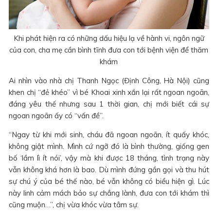
Khi phát hiện ra có những dấu hiệu lạ về hành vi, ngôn ngữ
của con, cha mẹ cần bình tĩnh đưa con tới bệnh viện để thăm
khám
Ai nhìn vào nhà chị Thanh Ngọc (Định Công, Hà Nội) cũng
khen chị “đẻ khéo” vì bé Khoai xinh xắn lại rất ngoan ngoãn,
đáng yêu thế nhưng sau 1 thời gian, chị mới biết cái sự
ngoan ngoãn ấy có “vấn đề”.
“Ngay từ khi mới sinh, cháu đã ngoan ngoãn, ít quấy khóc,
không giật mình. Mình cứ ngỡ đó là bình thường, giống gen
bố ‘lầm lì ít nói’, vậy mà khi được 18 tháng, tình trạng này
vẫn không khá hơn là bao. Dù mình đứng gần gọi và thu hút
sự chú ý của bé thế nào, bé vẫn không có biểu hiện gì. Lúc
này linh cảm mách bảo sự chẳng lành, đưa con tới khám thì
cũng muộn…”, chị vừa khóc vừa tâm sự.