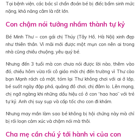
Tại bệnh viện, các bác sĩ chẩn đoán bé bị điếc bẩm sinh mức
nặng, khả năng câm là rất lớn.
Con chậm nói tưởng nhầm thành tự kỷ
Bé Minh Thư – con gái chị Thúy (Tây Hồ, Hà Nội) xinh đẹp
như thiên thần. Vì mãi mới được một mụn con nên ai trong
nhà cũng chiều chuộng, yêu quý bé.
Nhưng đến 3 tuổi mà con chưa nói được lời nào, thêm vào
đó, chiều hôm vừa rồi cô giáo mời chị đến trường vì Thư cào
bạn Mạnh rách cả mặt, tóm lại Thư không chơi với ai ở lớp,
bé suốt ngày đập phá, quăng đồ chơi, chị đâm lo. Lên mạng,
chị ngỡ ngàng khi những dấu hiệu có ở con “hao hao” với trẻ
tự kỷ. Anh chị suy sụp và cấp tốc cho con đi khám.
Nhưng may mắn làm sao bé không bị hội chứng này mà chỉ
bị rối loạn cảm xúc và chậm nói mà thôi.
Cha mẹ cần chú ý tới hành vi của con