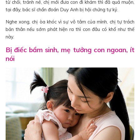
từ chối, tránh né, chị mới đưa con đi khám thì đã quá muộn,
tại đây, bác sĩ chẩn đoán Duy Anh bị hội chứng tự kỷ.
Nghe xong, chị òa khóc vì sự vô tâm của mình, chị tự trách
bản thân nếu sớm phát hiện ra thì con đâu có khổ như thế
này.
Bị điếc bẩm sinh, mẹ tưởng con ngoan, ít
nói