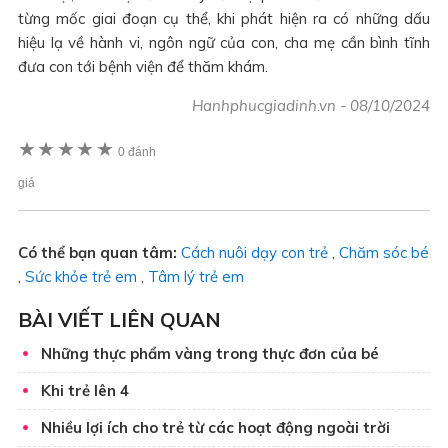
từng mốc giai đoạn cụ thể, khi phát hiện ra có những dấu
hiệu lạ về hành vi, ngôn ngữ của con, cha mẹ cần bình tĩnh
đưa con tới bệnh viện để thăm khám.
Hanhphucgiadinh.vn
-
08/10/2024
★
★
★
★
★
0 đánh
giá
Có thể bạn quan tâm:
Cách nuôi dạy con trẻ
,
Chăm sóc bé
,
Sức khỏe trẻ em
,
Tâm lý trẻ em
BÀI VIẾT LIÊN QUAN
Những thực phẩm vàng trong thực đơn của bé
Khi trẻ lên 4
Nhiều lợi ích cho trẻ từ các hoạt động ngoài trời