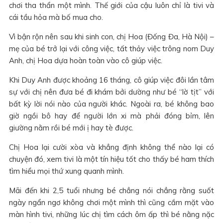
chơi tha thẩn một mình. Thế giới của cậu luôn chỉ là tivi và
cái tầu hỏa mà bố mua cho.
Vì bận rộn nên sau khi sinh con, chị Hoa (Đống Đa, Hà Nội) –
mẹ của bé trở lại với công việc, tất thảy việc trông nom Duy
Anh, chị Hoa dựa hoàn toàn vào cô giúp việc.
Khi Duy Anh được khoảng 16 tháng, cô giúp việc đôi lần tâm
sự với chị nên đưa bé đi khám bởi dường như bé “lờ tịt” với
bất kỳ lời nói nào của người khác. Ngoài ra, bé không bao
giờ ngồi bô hay để người lớn xi mà phải đóng bỉm, lên
giường nằm rồi bé mới ị hay tè được.
Chị Hoa lại cười xòa và khẳng định không thể nào lại có
chuyện đó, xem tivi là một tín hiệu tốt cho thấy bé ham thích
tìm hiểu mọi thứ xung quanh mình.
Mãi đến khi 2,5 tuổi nhưng bé chẳng nói chẳng rằng suốt
ngày ngẩn ngơ không chơi một mình thì cũng cắm mặt vào
màn hình tivi, những lúc chị tìm cách ôm ấp thì bé nằng nặc