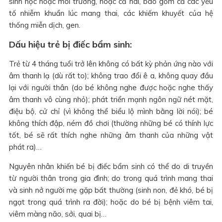
sinh học hoặc môi trường, hoặc cả hai, bao gồm cả các yếu
tố nhiễm khuẩn lúc mang thai, các khiếm khuyết của hệ
thống miễn dịch, gen.
Dấu hiệu trẻ bị điếc bẩm sinh:
Trẻ từ 4 tháng tuổi trở lên không có bất kỳ phản ứng nào với
âm thanh lạ (dù rất to); không trao đổi ê a, không quay đầu
lại với người thân (do bé không nghe được hoặc nghe thấy
âm thanh vô cùng nhỏ); phát triển mạnh ngôn ngữ nét mặt,
điệu bộ, cử chỉ (vì không thể biểu lộ mình bằng lời nói); bé
không thích đập, ném đồ chơi (thường những bé có thính lực
tốt, bé sẽ rất thích nghe những âm thanh của những vật
phát ra)…
Nguyên nhân khiến bé bị điếc bẩm sinh có thể do di truyền
từ người thân trong gia đình; do trong quá trình mang thai
và sinh nở người mẹ gặp bất thường (sinh non, đẻ khó, bé bị
ngạt trong quá trình ra đời); hoặc do bé bị bệnh viêm tai,
viêm màng não, sởi, quai bị…