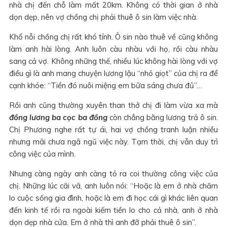
nhà chị đến chỗ làm mất 20km. Không có thời gian ở nhà
dọn dẹp, nên vợ chồng chị phải thuê ô sin làm việc nhà.
Khổ nỗi chồng chị rất khó tính. Ô sin nào thuê về cũng không
làm anh hài lòng. Anh luôn càu nhàu với họ, rồi càu nhàu
sang cả vợ. Không những thế, nhiều lúc không hài lòng với vợ
điều gì là anh mang chuyện lương lậu “nhỏ giọt” của chị ra để
cạnh khóe: “Tiền đó nuôi miệng em bữa sáng chưa đủ”…
Rồi anh cũng thường xuyên than thở chị đi làm vừa xa mà
đồng lương ba cọc ba đồng
còn chẳng bằng lương trả ô sin.
Chị Phương nghe rất tự ái, hai vợ chồng tranh luận nhiều
nhưng mãi chưa ngã ngũ việc này. Tạm thời, chị vẫn duy trì
công việc của mình.
Nhưng càng ngày anh càng tỏ ra coi thường công việc của
chị. Những lúc cãi vã, anh luôn nói: “Hoặc là em ở nhà chăm
lo cuộc sống gia đình, hoặc là em đi học cái gì khác liên quan
đến kinh tế rồi ra ngoài kiếm tiền lo cho cả nhà, anh ở nhà
dọn dẹp nhà cửa. Em ở nhà thì anh đỡ phải thuê ô sin”.