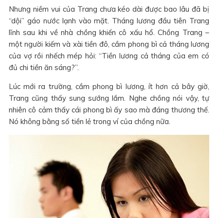
Nhưng niềm vui của Trang chưa kéo dài được bao lâu đã bị
“dội” gáo nước lạnh vào mặt. Tháng lương đầu tiên Trang
lĩnh sau khi về nhà chồng khiến cô xấu hổ. Chồng Trang –
một người kiếm và xài tiền đô, cầm phong bì cả tháng lương
của vợ rồi nhếch mép hỏi: “Tiền lương cả tháng của em có
đủ chi tiền ăn sáng?”.
Lúc mới ra trường, cầm phong bì lương, ít hơn cả bây giờ,
Trang cũng thấy sung sướng lắm. Nghe chồng nói vậy, tự
nhiên cô cảm thấy cái phong bì ấy sao mà đáng thương thế.
Nó không bằng số tiền lẻ trong ví của chồng nữa.