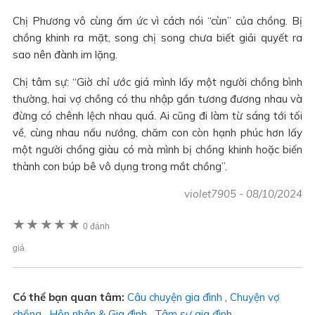
Chị Phương vô cùng ấm ức vì cách nói “cùn” của chồng. Bị
chồng khinh ra mặt, song chị song chưa biết giải quyết ra
sao nên đành im lặng.
Chị tâm sự: “Giờ chỉ ước giá mình lấy một người chồng bình
thường, hai vợ chồng có thu nhập gần tương đương nhau và
đừng có chênh lệch nhau quá. Ai cũng đi làm từ sáng tới tối
về, cùng nhau nấu nướng, chăm con còn hạnh phúc hơn lấy
một người chồng giàu có mà mình bị chồng khinh hoặc biến
thành con búp bê vô dụng trong mắt chồng”.
violet7905
-
08/10/2024
★
★
★
★
★
0 đánh
giá
Có thể bạn quan tâm:
Câu chuyện gia đình
,
Chuyện vợ
chồng
,
Hôn nhân & Gia đình
,
Tâm sự gia đình