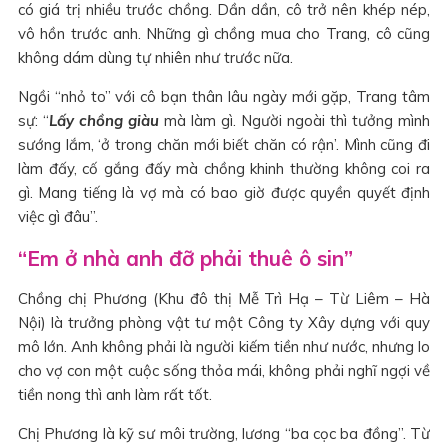
có giá trị nhiều trước chồng. Dần dần, cô trở nên khép nép,
vô hồn trước anh. Những gì chồng mua cho Trang, cô cũng
không dám dùng tự nhiên như trước nữa.
Ngồi “nhỏ to” với cô bạn thân lâu ngày mới gặp, Trang tâm
sự: “
Lấy chồng giàu
mà làm gì. Người ngoài thì tưởng mình
sướng lắm, ‘ở trong chăn mới biết chăn có rận’. Mình cũng đi
làm đấy, cố gắng đấy mà chồng khinh thường không coi ra
gì. Mang tiếng là vợ mà có bao giờ được quyền quyết định
việc gì đâu”.
“Em ở nhà anh đỡ phải thuê ô sin”
Chồng chị Phương (Khu đô thị Mễ Trì Hạ – Từ Liêm – Hà
Nội) là trưởng phòng vật tư một Công ty Xây dựng với quy
mô lớn. Anh không phải là người kiếm tiền như nước, nhưng lo
cho vợ con một cuộc sống thỏa mái, không phải nghĩ ngợi về
tiền nong thì anh làm rất tốt.
Chị Phương là kỹ sư môi trường, lương “ba cọc ba đồng”. Từ