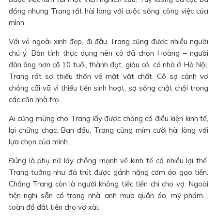
đồng nhưng Trang rất hài lòng với cuộc sống, công việc của
mình.
Với vẻ ngoài xinh đẹp, đi đâu Trang cũng được nhiều người
chú ý. Bản tính thực dụng nên cô đã chọn Hoàng – người
đàn ông hơn cô 10 tuổi, thành đạt, giàu có, có nhà ở Hà Nội.
Trang rất sợ thiếu thốn về mặt vật chất. Cô sợ cảnh vợ
chồng cãi vã vì thiếu tiền sinh hoạt, sợ sống chật chội trong
các căn nhà trọ.
Ai cũng mừng cho Trang lấy được chồng có điều kiện kinh tế,
lại chững chạc. Ban đầu, Trang cũng mỉm cười hài lòng với
lựa chọn của mình.
Đúng là phụ nữ lấy chồng mạnh về kinh tế có nhiều lợi thế.
Trang tưởng như đã trút được gánh nặng cơm áo gạo tiền.
Chồng Trang còn là người không tiếc tiền chi cho vợ. Ngoài
tiện nghi sẵn có trong nhà, anh mua quần áo, mỹ phẩm…
toàn đồ đắt tiền cho vợ xài.