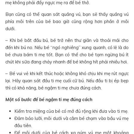
mẹ không phải đẩy ngực mẹ ra để bé thở.
Bạn cũng có thể quan sát quầng vú, bạn sẽ thấy quầng vú
phía môi trên của bé bao giờ cũng rộng hơn phần ở môi
dưới.
– Khi bé bắt đầu bú, bé trở nên thư giãn và thoải mái cho
đến khi bú no. Nếu bé “
ngó nghiêng
” xung quanh, có lẽ là do
bé chưa bám ti mẹ tốt. Bạn có thể cho bé tạm ngừng bú ít
chút khi sữa đang chảy nhanh để bé không hít phải nhiều hơi.
– Bé vui vẻ khi kết thúc hoặc không khó chịu khi mẹ rút ngực
lại. Hãy quan sát đầu ti mẹ cuối cữ bú. Nếu đầu ti bị ép bẹp
thì có khả năng, bé ngậm ti mẹ chưa đúng cách.
Một số bước để bé ngậm ti mẹ đúng cách
Kiểm tra miệng của bé có mở đủ rộng khi đưa vào ti mẹ.
Đảm bảo lưỡi, môi dưới và cằm bé chạm vào bầu vú mẹ
đầu tiên.
Để môi dưới của bé cách xa núm vú mẹ một khoảng