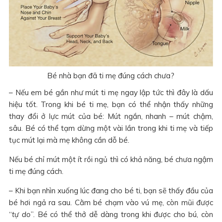
Bé nhà bạn đã ti mẹ đúng cách chưa?
– Nếu em bé gần như mút ti mẹ ngay lập tức thì đây là dấu
hiệu tốt. Trong khi bé ti mẹ, bạn có thể nhận thấy những
thay đổi ở lực mút của bé: Mút ngắn, nhanh – mút chậm,
sâu. Bé có thể tạm dừng một vài lần trong khi ti mẹ và tiếp
tục mút lại mà mẹ không cần dỗ bé.
Nếu bé chỉ mút một ít rồi ngủ thì có khả năng, bé chưa ngậm
ti mẹ đúng cách.
– Khi bạn nhìn xuống lúc đang cho bé ti, bạn sẽ thấy đầu của
bé hơi ngả ra sau. Cằm bé chạm vào vú mẹ, còn mũi được
“
tự do
”. Bé có thể thở dễ dàng trong khi được cho bú, còn