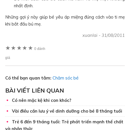
nhất định.
Những gợi ý này giúp bé yêu áp miệng đúng cách vào ti mẹ
khi bắt đầu bú mẹ.
xuanlai
-
31/08/2011
★
★
★
★
★
0 đánh
giá
Có thể bạn quan tâm:
Chăm sóc bé
BÀI VIẾT LIÊN QUAN
Có nên mặc kệ khi con khóc?
Vài điều cần lưu ý về dinh dưỡng cho bé 8 tháng tuổi
Trẻ 6 đến 9 tháng tuổi: Trẻ phát triển mạnh thể chất
và nhận thức