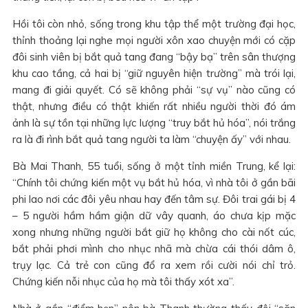
Hồi tôi còn nhỏ, sống trong khu tập thể một trường đại học,
thỉnh thoảng lại nghe mọi người xôn xao chuyện mới có cặp
đôi sinh viên bị bắt quả tang đang “bậy bạ” trên sân thượng
khu cao tầng, cả hai bị “giữ nguyên hiện trường” mà trói lại,
mang đi giải quyết. Có sẽ không phải “sự vụ” nào cũng có
thật, nhưng điều có thật khiến rất nhiều người thời đó ám
ảnh là sự tồn tại những lực lượng “truy bắt hủ hóa”, nói trắng
ra là đi rình bắt quả tang người ta làm “chuyện ấy” với nhau.
Bà Mai Thanh, 55 tuổi, sống ở một tỉnh miền Trung, kể lại:
“Chính tôi chứng kiến một vụ bắt hủ hóa, vì nhà tôi ở gần bãi
phi lao nơi các đôi yêu nhau hay đến tâm sự. Đôi trai gái bị 4
– 5 người hầm hầm giận dữ vây quanh, áo chưa kịp mặc
xong nhưng những người bắt giữ họ không cho cài nốt cúc,
bắt phải phơi mình cho nhục nhã mà chừa cái thói dâm ô,
trụy lạc. Cả trẻ con cũng đổ ra xem rồi cười nói chỉ trỏ.
Chứng kiến nỗi nhục của họ mà tôi thấy xót xa”.