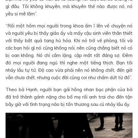
gì đâu. Tôi không khuyên, mà khuyên thế nào được nó, nó
yêu si mê lắm”.
“Rồi một hôm mọi người trong khoa ầm ĩ lên về chuyện nó
và người yêu bị thầy giáo ấy và mấy cậu sinh viên thân thiết
với thầy bắt quả tang hủ hóa. Khi nó trở về phòng, tôi và
các bạn hỏi gì nó cũng không nói, nên cũng chẳng biết nó có
bị oan không. Nó chỉ câm lặng, cặp mắt rất đáng sợ. Đêm
đó mọi người đang ngủ thì nghe một tiếng thịch. Bạn tôi
nhảy lầu tự tử. Độ cao vừa phải nên nó không chết, đến giờ
vẫn chưa chết, nhưng cuộc đời cũng coi như chấm dứt từ đó”.
Theo bà Hạnh, người bạn gái hồng nhan bạc phận của bà
đã trở thành gánh nặng cho bố mẹ rồi anh trai cho đến tận
bây giờ với tình trạng não bị tổn thương sau cú nhảy lầu ấy.