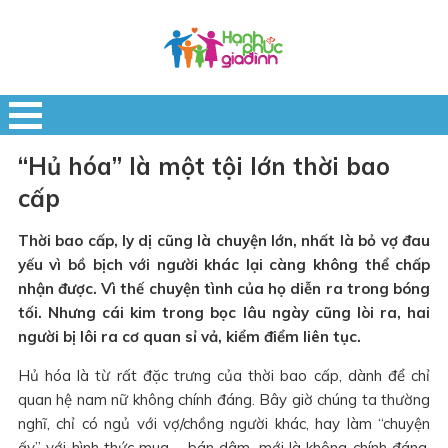
“Hủ hóa” là một tội lớn thời bao
cấp
Thời bao cấp, ly dị cũng là chuyện lớn, nhất là bỏ vợ đau
yếu vì bồ bịch với người khác lại càng không thể chấp
nhận được. Vì thế chuyện tình của họ diễn ra trong bóng
tối. Nhưng cái kim trong bọc lâu ngày cũng lòi ra, hai
người bị lôi ra cơ quan sỉ vả, kiểm điểm liên tục.
Hủ hóa là từ rất đặc trưng của thời bao cấp, dành để chỉ
quan hệ nam nữ không chính đáng. Bây giờ chúng ta thường
nghĩ, chỉ có ngủ với vợ/chồng người khác, hay làm “chuyện
ấy” với hình thức mua – bán dâm, mới là không chính đáng.