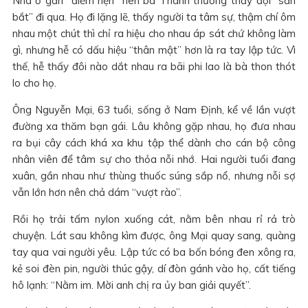
Nhà ở gần “điểm hẹn” nên bà Thanh thường thấy đội “săn
bắt” đi qua. Họ đi lặng lẽ, thấy người ta tâm sự, thậm chí ôm
nhau một chút thì chỉ ra hiệu cho nhau áp sát chứ không làm
gì, nhưng hễ có dấu hiệu “thân mật” hơn là ra tay lập tức. Vì
thế, hễ thấy đôi nào dắt nhau ra bãi phi lao là bà thon thót
lo cho họ.
Ông Nguyễn Mại, 63 tuổi, sống ở Nam Định, kể về lần vượt
đường xa thăm bạn gái. Lâu không gặp nhau, họ đưa nhau
ra bụi cây cách khá xa khu tập thể dành cho cán bộ công
nhân viên để tâm sự cho thỏa nỗi nhớ. Hai người tuổi đang
xuân, gần nhau như thùng thuốc súng sắp nổ, nhưng nỗi sợ
vẫn lớn hơn nên chả dám “vượt rào”.
Rồi họ trải tấm nylon xuống cát, nằm bên nhau rỉ rả trò
chuyện. Lát sau không kìm được, ông Mại quay sang, quàng
tay qua vai người yêu. Lập tức có ba bốn bóng đen xông ra,
kẻ soi đèn pin, người thúc gậy, dí đòn gánh vào họ, cất tiếng
hô lạnh: “Nằm im. Mời anh chị ra ủy ban giải quyết”.