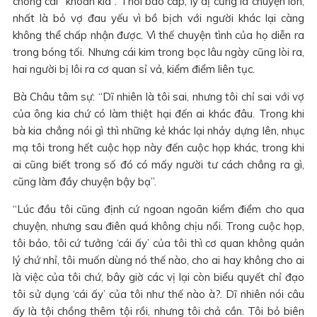
chồng cái “khoản kia”. Thời bao cấp, ly dị cũng là chuyện lớn,
nhất là bỏ vợ đau yếu vì bồ bịch với người khác lại càng
không thể chấp nhận được. Vì thế chuyện tình của họ diễn ra
trong bóng tối. Nhưng cái kim trong bọc lâu ngày cũng lòi ra,
hai người bị lôi ra cơ quan sỉ vả, kiểm điểm liên tục.
Bà Châu tâm sự: “Dĩ nhiên là tôi sai, nhưng tôi chỉ sai với vợ
của ông kia chứ có làm thiệt hại đến ai khác đâu. Trong khi
bà kia chẳng nói gì thì những kẻ khác lại nhảy dựng lên, nhục
mạ tôi trong hết cuộc họp này đến cuộc họp khác, trong khi
ai cũng biết trong số đó có mấy người tư cách chẳng ra gì,
cũng làm đầy chuyện bậy bạ”.
“Lúc đầu tôi cũng định cứ ngoan ngoãn kiểm điểm cho qua
chuyện, nhưng sau điên quá không chịu nổi. Trong cuộc họp,
tôi bảo, tôi cứ tưởng ‘cái ấy’ của tôi thì cơ quan không quản
lý chứ nhỉ, tôi muốn dùng nó thế nào, cho ai hay không cho ai
là việc của tôi chứ, bây giờ các vị lại còn biểu quyết chỉ đạo
tôi sử dụng ‘cái ấy’ của tôi như thế nào à?. Dĩ nhiên nói câu
ấy là tội chồng thêm tội rồi, nhưng tôi chả cần. Tôi bỏ biên