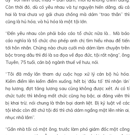
Còn thời đó, dù có yêu nhau và tự nguyện hiến dâng, dù cả
hai là trai chưa vợ gái chưa chồng mà dám “trao thân” thì
cũng là hủ hóa, và hủ hóa là một tội lớn.
“Đến yêu nhau còn phải báo cáo tổ chức nữa là… Mà báo
cáo nghĩa là tổ chức cho phép anh chị tìm hiểu nhau để tiến
tới hôn nhân. Chừng nào chưa cưới mà dám làm chuyện trên
bộc trong dâu thì đó là sa đọa về đạo đức, tội rất nặng”, ông
Tuyên, 75 tuổi, cán bộ ngành thuế về hưu, nói.
“Tôi đã mấy lần tham dự cuộc họp xử lý cán bộ hủ hóa.
Kiểm điểm lên kiểm điểm xuống, hết bị ‘đấu tố’ thì nhận ‘án’
hạ lương, đợt tăng lương sau cũng không được xét. Ai có tí
chức tước thì không mất chức cũng hạ bậc, ai đảng viên thì
bị khai trừ, nói chung là thân bại danh liệt. Bị kỷ luật về các
tội khác còn đỡ chứ tội đó thì chả dám ngẩng mặt lên nhìn ai,
nhục nhã lắm”.
“Gần nhà tôi có một ông, trước làm phó giám đốc một công