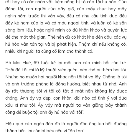
rất hay có các nhân vật tiềm năng bị tố cáo tội hủ hóa. Của
đáng tội, con người của bây giờ, của mấy chục hay mấy
nghìn năm trước thì vẫn vậy, đều có nhu cầu tình dục, đều
đầy kẻ ham của lạ và có máu ngoại tình, và luôn có kẻ sẵn
sàng làm liều, hoặc nghĩ mình có đủ khôn khéo và quyền lực
để che mắt thế gian. Thế nên dù có khắt khe đến đâu, các vụ
hủ hóa vẫn tồn tại và bị phát hiện. Thậm chí nếu không có,
nhiều khi người ta cũng cố làm cho thành có.
Bà Mai Huê, 69 tuổi, kể lại mối oan của mình hồi còn trẻ:
“Hồi đó tôi chỉ là kỹ thuật viên quèn, nên chả ai thèm hại tôi.
Nhưng họ muốn hại người khác nên tôi bị vạ lây. Chẳng là tôi
và anh trưởng phòng là đồng hương, biết nhau từ nhỏ. Anh
ấy rất thương tôi vì tôi có tật ở mắt nên không lấy được
chồng. Anh ấy vợ đẹp, con khôn, đời nào có tình ý với đứa
xấu xí như tôi. Ấy vậy mà người ta vẫn giăng bẫy thành
công để buộc tội anh ấy hủ hóa với tôi”.
Hậu quả của ngón đòn đó là người đàn ông kia hết đường
thăng tiến, lại còn bị bêu riếu vì “ăn tạp”.