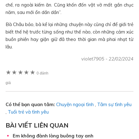
chế, ra ngoài kiếm ăn. Cũng khốn đốn vật vờ mất gần chục
năm, sau mới ổn dần dần”.
Bà Châu bảo, bà kể lại những chuyện này cũng chỉ để giới trẻ
biết thế hệ trước từng sống như thế nào, còn những cảm xúc
buồn phiền hay giận giữ đã theo thời gian mà phai nhạt từ
lâu.
violet7905
-
22/02/2024
★
★
★
★
★
0 đánh
giá
Có thể bạn quan tâm:
Chuyện ngoại tình
,
Tâm sự tình yêu
,
Tuổi trẻ và tình yêu
BÀI VIẾT LIÊN QUAN
Em không đành lòng buông tay anh