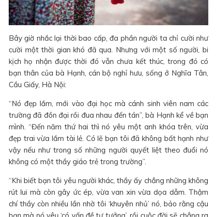
Bây giờ nhắc lại thời bao cấp, đa phần người ta chỉ cười như
cười một thời gian khó đã qua. Nhưng với một số người, bi
kịch họ nhận được thời đó vẫn chưa kết thúc, trong đó có
bạn thân của bà Hạnh, cán bộ nghỉ hưu, sống ở Nghĩa Tân,
Cầu Giấy, Hà Nội:
“Nó đẹp lắm, mới vào đại học mà cánh sinh viên nam các
trường đã đồn đại rồi đua nhau đến tán”, bà Hạnh kể về bạn
mình. “Đến năm thứ hai thì nó yêu một anh khóa trên, vừa
đẹp trai vừa lắm tài lẻ. Có lẽ bạn tôi đã không bất hạnh như
vậy nếu như trong số những người quyết liệt theo đuổi nó
không có một thầy giáo trẻ trong trường”.
“Khi biết bạn tôi yêu người khác, thầy ấy chẳng những không
rút lui mà còn gây ức ép, vừa van xin vừa dọa dẫm. Thậm
chí thầy còn nhiều lần nhờ tôi ‘khuyên nhủ’ nó, bảo rằng cậu
bạn mà nó yêu ‘có vấn đề tư tưởng’, rồi cuộc đời sẽ chẳng ra