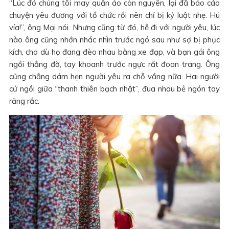
“Lúc đó chúng tôi may quần áo còn nguyên, lại đã báo cáo
chuyện yêu đương với tổ chức rồi nên chỉ bị kỷ luật nhẹ. Hú
vía!”, ông Mại nói. Nhưng cũng từ đó, hễ đi với người yêu, lúc
nào ông cũng nhớn nhác nhìn trước ngó sau như sợ bị phục
kích, cho dù họ đang đèo nhau bằng xe đạp, và bạn gái ông
ngồi thẳng đờ, tay khoanh trước ngực rất đoan trang. Ông
cũng chẳng dám hẹn người yêu ra chỗ vắng nữa. Hai người
cứ ngồi giữa “thanh thiên bạch nhật”, đua nhau bẻ ngón tay
răng rắc.