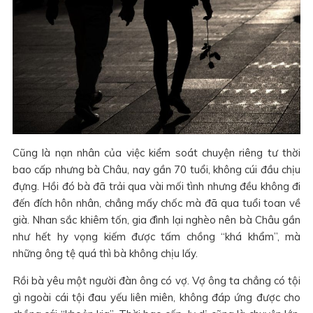
Cũng là nạn nhân của việc kiểm soát chuyện riêng tư thời
bao cấp nhưng bà Châu, nay gần 70 tuổi, không cúi đầu chịu
đựng. Hồi đó bà đã trải qua vài mối tình nhưng đều không đi
đến đích hôn nhân, chẳng mấy chốc mà đã qua tuổi toan về
già. Nhan sắc khiêm tốn, gia đình lại nghèo nên bà Châu gần
như hết hy vọng kiếm được tấm chồng “khá khẩm”, mà
những ông tệ quá thì bà không chịu lấy.
Rồi bà yêu một người đàn ông có vợ. Vợ ông ta chẳng có tội
gì ngoài cái tội đau yếu liên miên, không đáp ứng được cho