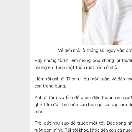
Về đến nhà là chồng sà ngay vào ôm 
Vậy nhưng từ khi em mang bầu chồng lại thường
nhưng em toàn một thân một mình ở nhà.
Hôm rồi anh đi Thanh Hóa một tuần, về đến nhà
con trong bụng.
Anh đi tắm, vô tình để quên điện thoại trên gi
ghê tởm đó. Tin nhắn của bạn gái cũ, chị cảm ơn
mỏi…
Trời đất như sụp đổ trước mắt tôi. Đọc xong n
ruột gan mình. Rồi tôi khóc, khóc đến cạn cả nướ