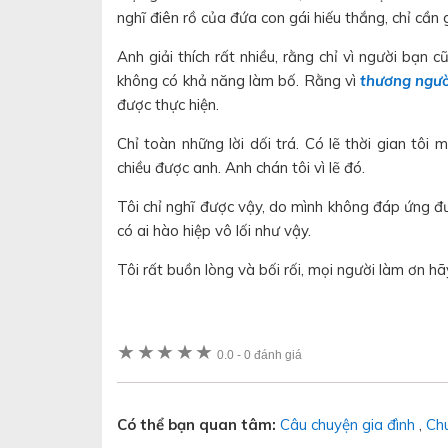
nghĩ điên rồ của đứa con gái hiếu thắng, chỉ cần 
Anh giải thích rất nhiều, rằng chỉ vì người bạ
không có khả năng làm bố. Rằng vì
thương ngườ
được thực hiện.
Chỉ toàn những lời dối trá. Có lẽ thời gian tôi
chiều được anh. Anh chán tôi vì lẽ đó.
Tôi chỉ nghĩ được vậy, do mình không đáp ứng đ
có ai hào hiệp vô lối như vậy.
Tôi rất buồn lòng và bối rối, mọi người làm ơn hã
★
★
★
★
★
0.0
-
0 đánh giá
Có thể bạn quan tâm:
Câu chuyện gia đình
,
Chu