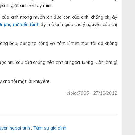
giành giật anh về tay mình.
n cũ của anh mong muốn xin đứa con của anh, chồng chị ấy
i phụ nữ hiền lành
ấy, mà anh giúp cho ý nguyện của chị
 mang bầu, bụng to cộng với tâm lí mệt mỏi, tôi đã không
ược nhu cầu của chồng nên anh đi ngoài luồng. Còn làm gì
y cho tôi một lời khuyên!
violet7905
-
27/10/2012
yện ngoại tình
,
Tâm sự gia đình