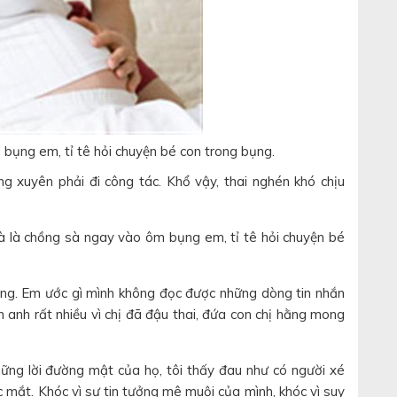
bụng em, tỉ tê hỏi chuyện bé con trong bụng.
 xuyên phải đi công tác. Khổ vậy, thai nghén khó chịu
 là chồng sà ngay vào ôm bụng em, tỉ tê hỏi chuyện bé
ường. Em ước gì mình không đọc được những dòng tin nhắn
 anh rất nhiều vì chị đã đậu thai, đứa con chị hằng mong
hững lời đường mật của họ, tôi thấy đau như có người xé
c mắt. Khóc vì sự tin tưởng mê muội của mình, khóc vì suy