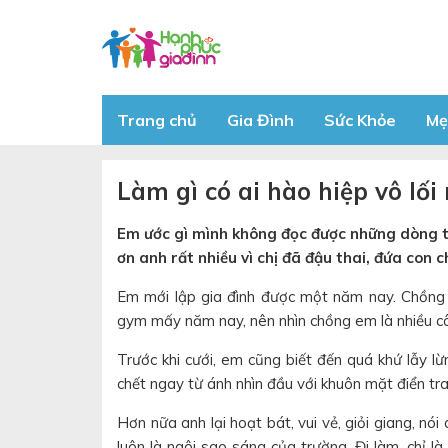
Trang chủ
Gia Đình
Sức Khỏe
Mẹ
Làm gì có ai hào hiệp vô lối
Em ước gì mình không đọc được những dòng ti
ơn anh rất nhiều vì chị đã đậu thai, đứa con
Em mới lập gia đình được một năm nay. Chồng e
gym mấy năm nay, nên nhìn chồng em là nhiều c
Trước khi cưới, em cũng biết đến quá khứ lẫy l
chết ngay từ ánh nhìn đầu với khuôn mặt điển trai
Hơn nữa anh lại hoạt bát, vui vẻ, giỏi giang, nó
luôn là ngôi sao sáng của trường. Đi làm, chỉ 