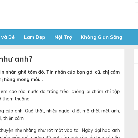
 và Bé
Làm Đẹp
Nội Trợ
Không Gian Sống
 như anh?
n nhắn ghê tởm đó. Tin nhắn của bạn gái cũ, chị cảm
 chị hằng mong mỏi…
m cao ráo, nước da trắng trẻo, chồng lại chăm chỉ tập
ô thèm thuồng.
ừng của anh. Quả thật, nhiều người chết mê chết mệt anh,
, thiện cảm.
i chuyện nhẹ nhàng như rót mật vào tai. Ngày đại học, anh
là nhân viên mới nhưng độ hot của anh còn lớn hơn cả sếp