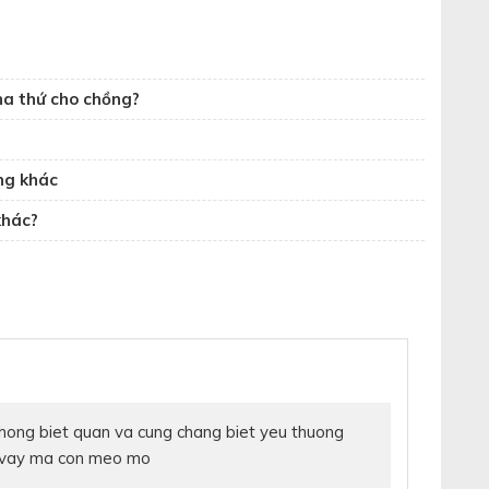
tha thứ cho chồng?
ông khác
khác?
hong biet quan va cung chang biet yeu thuong
 ,?vay ma con meo mo