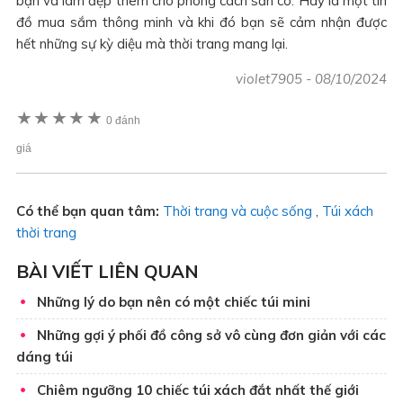
bạn và làm đẹp thêm cho phong cách sẵn có. Hãy là một tín
đồ mua sắm thông minh và khi đó bạn sẽ cảm nhận được
hết những sự kỳ diệu mà thời trang mang lại.
violet7905
-
08/10/2024
★
★
★
★
★
0 đánh
giá
Có thể bạn quan tâm:
Thời trang và cuộc sống
,
Túi xách
thời trang
BÀI VIẾT LIÊN QUAN
Những lý do bạn nên có một chiếc túi mini
Những gợi ý phối đồ công sở vô cùng đơn giản với các
dáng túi
Chiêm ngưỡng 10 chiếc túi xách đắt nhất thế giới