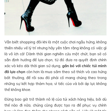
Vẫn biết shopping đôi khi là một cuộc chơi ngẫu hứng, không
thiên nhiều về lý trí nhưng hãy yên tâm rằng không có việc gì
là vô ích cả! Dành thời gian nghiên cứu một chút, bạn sẽ có
sẵn định hướng để lựa chọn, từ đó đưa ra quyết định chính
xác và kéo dài thời gian sử dụng,
gắn bó với chiếc túi mình
đã lựa chọn
còn hơn là mua sắm theo sở thích và cao hứng
bất thường, để rồi sau đó phải cố mang chúng theo trong
những sự kết hợp thảm họa, vì tiếc của và bởi áp lực không
thể không khoe.
Đừng bao giờ trở thành nô lệ của túi xách hàng hiệu, bởi dù
thế nào đi nữa, chúng cũng được tạo ra để phục vụ chính