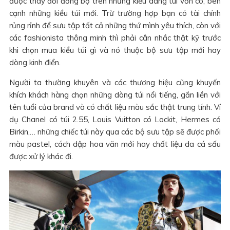
được thay đổi đồng bộ trên những kiểu dáng túi vốn có, bên
cạnh những kiểu túi mới. Trừ trường hợp bạn có tài chính
rủng rỉnh để sưu tập tất cả những thứ mình yêu thích, còn với
các fashionista thông minh thì phải cân nhắc thật kỹ trước
khi chọn mua kiểu túi gì và nó thuộc bộ sưu tập mới hay
dòng kinh điển.
Người ta thường khuyên và các thương hiệu cũng khuyến
khích khách hàng chọn những dòng túi nổi tiếng, gắn liền với
tên tuổi của brand và có chất liệu màu sắc thật trung tính. Ví
dụ Chanel có túi 2.55, Louis Vuitton có Lockit, Hermes có
Birkin,… những chiếc túi này qua các bộ sưu tập sẽ được phối
màu pastel, cách dập hoa văn mới hay chất liệu da cá sấu
được xử lý khác đi.