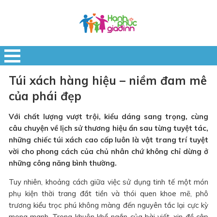
Túi xách hàng hiệu – niềm đam mê
của phái đẹp
Với chất lượng vượt trội, kiểu dáng sang trọng, cùng
câu chuyện về lịch sử thương hiệu ẩn sau từng tuyệt tác,
những chiếc túi xách cao cấp luôn là vật trang trí tuyệt
vời cho phong cách của chủ nhân chứ không chỉ dừng ở
những công năng bình thường.
Tuy nhiên, khoảng cách giữa việc sử dụng tinh tế một món
phụ kiện thời trang đắt tiền và thói quen khoe mẽ, phô
trương kiểu trọc phú không màng đến nguyên tắc lại cực kỳ
mong manh. Trong khuôn khổ ngắn của bài viết, xin đề cập