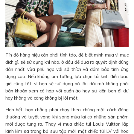
Tín đồ hàng hiệu cần phải tỉnh táo, để biết mình mua vì mục
đích gì, sẽ sử dụng khi nào, ở đâu để đưa ra quyết định đúng
đắn nhất, vừa phù hợp với sở thích và đảm bảo tính ứng
dụng cao. Nếu không am tường, lựa chọn túi kinh điển bao
giờ cũng tốt, vì bạn sẽ sử dụng nó lâu dài mà không phải
băn khoăn xem có hợp với quần áo hay sự kiện bạn đi dự
hay không và càng không bị lỗi mốt.
Hơn hết, bạn chẳng phải chạy theo chúng một cách đáng
thương và tuyệt vọng khi sang mùa lại có những sản phẩm
mới được tung ra. Thay vì mua chiếc túi Louis Vuitton lấp
lánh kim sa trong bộ sưu tập mới, một chiếc túi LV với hoa