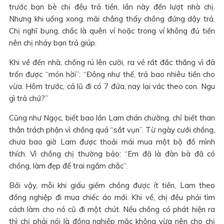
trước bạn bè chị đều trả tiền, lần này đến lượt nhà chị.
Nhưng khi uống xong, mãi chẳng thấy chồng đứng dậy trả.
Chị nghĩ bụng, chắc là quên ví hoặc trong ví không đủ tiền
nên chị nháy bạn trả giúp.
Khi về đến nhà, chồng rú lên cười, ra vẻ rất đắc thắng vì đã
trốn được “món hời”: “Đông như thế, trả bao nhiêu tiền cho
vừa. Hôm trước, cả lũ đi có 7 đứa, nay lại vác theo con. Ngu
gì trả chứ?”
Cũng như Ngọc, biết bao lần Lam chán chường, chỉ biết than
thân trách phận vì chồng quá “sắt vụn”. Từ ngày cưới chồng,
chưa bao giờ Lam được thoải mái mua một bộ đồ mình
thích. Vì chồng chị thường bảo: “Em đã là đàn bà đã có
chồng, làm đẹp để trai ngắm chắc”.
Bởi vậy, mỗi khi giấu giếm chồng được ít tiền, Lam theo
đồng nghiệp đi mua chiếc áo mới. Khi về, chị đều phải tìm
cách làm cho nó cũ đi một chút. Nếu chồng có phát hiện ra
thì chị phải nói là đồng nghiệp mặc không vừa nên cho chị