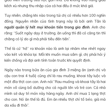
kếch xù nhưng thu nhập của cả hai đều ở mức khá giả.
Tuy nhiên, chẳng khi nào trong túi chị có nhiều hơn 100 nghìn
đồng. Nguyên nhân của tình trạng này là bởi anh Tân là
người quản lý hết mọi khoản tiền trong gia đình
. Anh cho
rằng: “Suốt ngày dạy ở trường, ăn uống thì đã có căng tin thì
chằng có lý do gì mà phải tiêu đến tiền”.
Thế là cứ “hở” ra khoản nào là anh lại nhăm nhe nhét ngay
vào két và khóa lại. Mỗi khi muốn mua sắm gì, chị phải hỏi ý
kiến chồng và đợi anh tính toán trước khi quyết định.
Ngày nào trong bữa ăn của gia đình 3 miệng ăn (anh chị và
cậu con trai 4 tuổi) cũng chỉ là rau muống, khoai tây luộc và
một đĩa thịt con con. Anh nói:”Rau muống và khoai tây là hai
món vô cùng bổ dưỡng cho cả người lớn và trẻ con. Cả nhà
mình sẽ duy trì món này hàng ngày. Anh chỉ mua 1 lạng thịt
cho con. Nó ăn thế là đủ. Em ăn nhiều thịt chỉ tổ béo, già mà
da xấu đi thôi”.