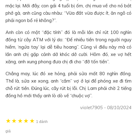
mặc lại. Mới đây, con gái 4 tuổi bị ốm, chị mua về cho nó bát
phở gà, anh cũng càu nhàu: “Vừa đắt vừa được ít, ăn ngô có
phải ngon bổ rẻ không?”.
Anh còn có một “đặc tính” đó là mỗi lần chỉ rút 100 nghìn
đồng từ cây ATM với lý do: “Để nhiều tiền trong người nguy
hiểm, ‘ngứa tay’ lại dễ tiêu hoang”. Cũng vì điều này mà có
lần anh chị gặp cảnh dở khóc dở cười. Hôm đó, xe vợ hết
xăng, anh xung phong đưa chị đi cho “đỡ tốn tiền”.
Chẳng may, lúc đó xe hỏng, phải sửa mất 80 nghìn đồng.
Thế là, sửa xe xong, anh “cắm” vợ ở lại để phóng xe đi tìm
chỗ rút tiền. Đúng lúc, cây rút bị lỗi. Chị Lam phải chờ 2 tiếng
đồng hồ mới thấy anh lò dò về “chuộc vợ”.
violet7905
-
08/10/2024
★
★
★
★
★
1 đánh
giá