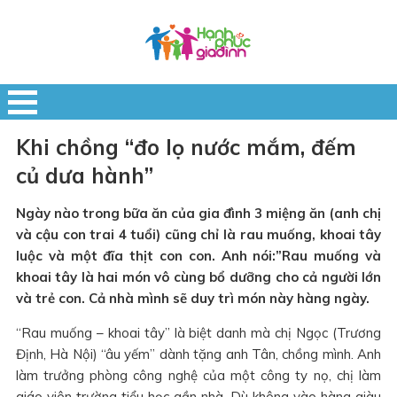
Khi chồng “đo lọ nước mắm, đếm
củ dưa hành”
Ngày nào trong bữa ăn của gia đình 3 miệng ăn (anh chị
và cậu con trai 4 tuổi) cũng chỉ là rau muống, khoai tây
luộc và một đĩa thịt con con. Anh nói:”Rau muống và
khoai tây là hai món vô cùng bổ dưỡng cho cả người lớn
và trẻ con. Cả nhà mình sẽ duy trì món này hàng ngày.
“Rau muống – khoai tây” là biệt danh mà chị Ngọc (Trương
Định, Hà Nội) “âu yếm” dành tặng anh Tân, chồng mình. Anh
làm trưởng phòng công nghệ của một công ty nọ, chị làm
giáo viên trường tiểu học gần nhà. Dù không vào hàng giàu