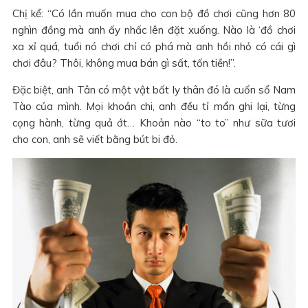
Chị kể: “Có lần muốn mua cho con bộ đồ chơi cũng hơn 80
nghìn đồng mà anh ấy nhấc lên đặt xuống. Nào là ‘đồ chơi
xa xỉ quá, tuổi nó chơi chỉ có phá mà anh hồi nhỏ có cái gì
chơi đâu? Thôi, không mua bán gì sất, tốn tiền!”.
Đặc biệt, anh Tân có một vật bất ly thân đó là cuốn sổ Nam
Tào của mình. Mọi khoản chi, anh đều tỉ mẩn ghi lại, từng
cọng hành, từng quả ớt… Khoản nào “to to” như sữa tươi
cho con, anh sẽ viết bằng bút bi đỏ.