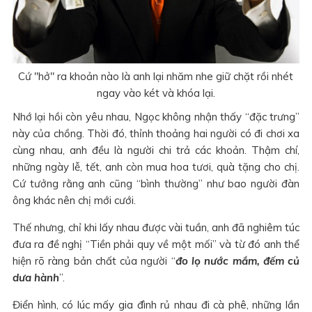
Cứ "hở" ra khoản nào là anh lại nhăm nhe giữ chặt rồi nhét
ngay vào két và khóa lại.
Nhớ lại hồi còn yêu nhau, Ngọc không nhận thấy “đặc trưng”
này của chồng. Thời đó, thỉnh thoảng hai người có đi chơi xa
cùng nhau, anh đều là người chi trả các khoản. Thậm chí,
những ngày lễ, tết, anh còn mua hoa tươi, quà tặng cho chị.
Cứ tưởng rằng anh cũng “bình thường” như bao người đàn
ông khác nên chị mới cưới.
Thế nhưng, chỉ khi lấy nhau được vài tuần, anh đã nghiêm túc
đưa ra đề nghị “Tiền phải quy về một mối” và từ đó anh thể
hiện rõ ràng bản chất của người “
đo lọ nước mắm, đếm củ
dưa hành
”.
Điển hình, có lúc mấy gia đình rủ nhau đi cà phê, những lần