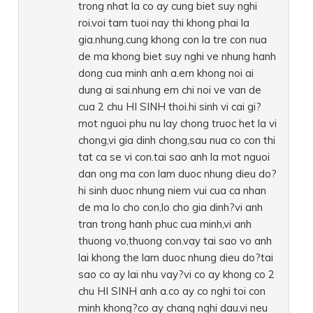
trong nhat la co ay cung biet suy nghi
roi.voi tam tuoi nay thi khong phai la
gia.nhung.cung khong con la tre con nua
de ma khong biet suy nghi ve nhung hanh
dong cua minh anh a.em khong noi ai
dung ai sai.nhung em chi noi ve van de
cua 2 chu HI SINH thoi.hi sinh vi cai gi?
mot nguoi phu nu lay chong truoc het la vi
chong,vi gia dinh chong,sau nua co con thi
tat ca se vi con.tai sao anh la mot nguoi
dan ong ma con lam duoc nhung dieu do?
hi sinh duoc nhung niem vui cua ca nhan
de ma lo cho con,lo cho gia dinh?vi anh
tran trong hanh phuc cua minh,vi anh
thuong vo,thuong con.vay tai sao vo anh
lai khong the lam duoc nhung dieu do?tai
sao co ay lai nhu vay?vi co ay khong co 2
chu HI SINH anh a.co ay co nghi toi con
minh khong?co ay chang nghi dau.vi neu