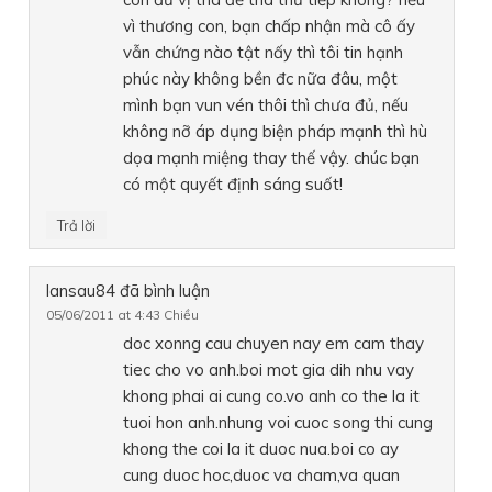
vì thương con, bạn chấp nhận mà cô ấy
vẫn chứng nào tật nấy thì tôi tin hạnh
phúc này không bền đc nữa đâu, một
mình bạn vun vén thôi thì chưa đủ, nếu
không nỡ áp dụng biện pháp mạnh thì hù
dọa mạnh miệng thay thế vậy. chúc bạn
có một quyết định sáng suốt!
Trả lời
lansau84
đã bình luận
05/06/2011 at 4:43 Chiều
doc xonng cau chuyen nay em cam thay
tiec cho vo anh.boi mot gia dih nhu vay
khong phai ai cung co.vo anh co the la it
tuoi hon anh.nhung voi cuoc song thi cung
khong the coi la it duoc nua.boi co ay
cung duoc hoc,duoc va cham,va quan