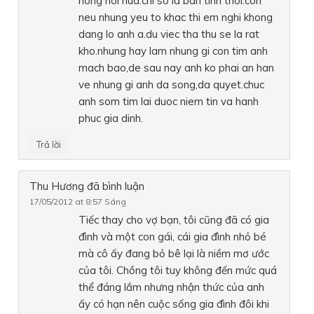
nong noi nua.chi so la ban tinh thoi.con
neu nhung yeu to khac thi em nghi khong
dang lo anh a.du viec tha thu se la rat
kho.nhung hay lam nhung gi con tim anh
mach bao,de sau nay anh ko phai an han
ve nhung gi anh da song,da quyet.chuc
anh som tim lai duoc niem tin va hanh
phuc gia dinh.
Trả lời
Thu Hương
đã bình luận
17/05/2012 at 8:57 Sáng
Tiếc thay cho vợ bạn, tôi cũng đã có gia
đình và một con gái, cái gia đình nhỏ bé
mà cô ấy đang bỏ bê lại là niềm mơ ước
của tôi. Chồng tôi tuy không đến mức quá
thể đáng lắm nhưng nhận thức của anh
ấy có hạn nên cuộc sống gia đình đôi khi