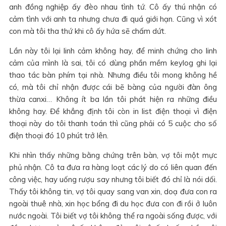
anh đồng nghiệp ấy đèo nhau tình tứ. Cô ấy thú nhận có
cảm tình với anh ta nhưng chưa đi quá giới hạn. Cũng vì xót
con mà tôi tha thứ khi cô ấy hứa sẽ chấm dứt.
Lần này tôi lại linh cảm không hay, để minh chứng cho linh
cảm của mình là sai, tôi có dùng phần mềm keylog ghi lại
thao tác bàn phím tại nhà. Nhưng điều tôi mong không hề
có, mà tôi chỉ nhận được cái bẽ bàng của người đàn ông
thừa canxi… Không ít ba lần tôi phát hiện ra những điều
không hay. Để khẳng định tôi còn in list điện thoại vì điện
thoại này do tôi thanh toán thì cũng phải có 5 cuộc cho số
điện thoại đó 10 phút trở lên.
Khi nhìn thấy những bằng chứng trên bàn, vợ tôi một mực
phủ nhận. Cô ta đưa ra hàng loạt các lý do có liên quan đến
công việc, hay uống rượu say nhưng tôi biết đó chỉ là nói dối.
Thấy tôi không tin, vợ tôi quay sang van xin, doạ đưa con ra
ngoài thuê nhà, xin học bổng đi du học đưa con đi rồi ở luôn
nước ngoài. Tôi biết vợ tôi không thể ra ngoài sống được, với