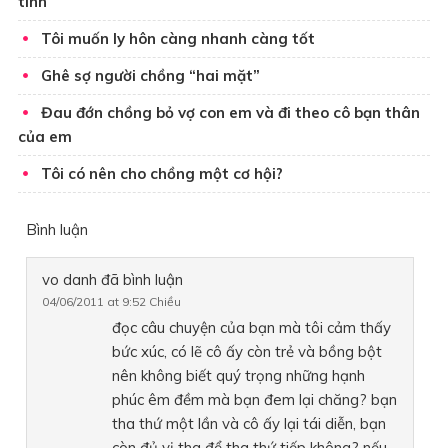
tình
Tôi muốn ly hôn càng nhanh càng tốt
Ghê sợ người chồng “hai mặt”
Đau đớn chồng bỏ vợ con em và đi theo cô bạn thân
của em
Tôi có nên cho chồng một cơ hội?
Bình luận
vo danh
đã bình luận
04/06/2011 at 9:52 Chiều
đọc câu chuyện của bạn mà tôi cảm thấy
bức xúc, có lẽ cô ấy còn trẻ và bồng bột
nên không biết quý trọng những hạnh
phúc êm đềm mà bạn đem lại chăng? bạn
tha thứ một lần và cô ấy lại tái diễn, bạn
còn đủ vị tha để tha thứ tiếp không? nếu