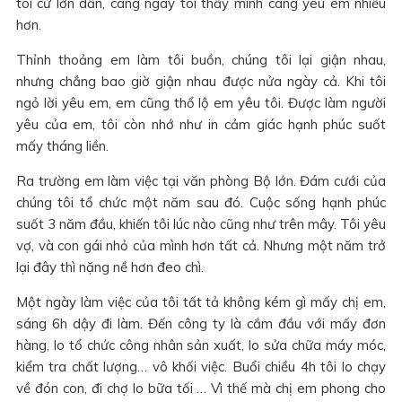
tôi cứ lớn dần, càng ngày tôi thấy mình càng yêu em nhiều
hơn.
Thỉnh thoảng em làm tôi buồn, chúng tôi lại giận nhau,
nhưng chẳng bao giờ giận nhau được nửa ngày cả. Khi tôi
ngỏ lời yêu em, em cũng thổ lộ em yêu tôi. Được làm người
yêu của em, tôi còn nhớ như in cảm giác hạnh phúc suốt
mấy tháng liền.
Ra trường em làm việc tại văn phòng Bộ lớn. Đám cưới của
chúng tôi tổ chức một năm sau đó. Cuộc sống hạnh phúc
suốt 3 năm đầu, khiến tôi lúc nào cũng như trên mây. Tôi yêu
vợ, và con gái nhỏ của mình hơn tất cả. Nhưng một năm trở
lại đây thì nặng nề hơn đeo chì.
Một ngày làm việc của tôi tất tả không kém gì mấy chị em,
sáng 6h dậy đi làm. Đến công ty là cắm đầu với mấy đơn
hàng, lo tổ chức công nhân sản xuất, lo sửa chữa máy móc,
kiểm tra chất lượng… vô khối việc. Buổi chiều 4h tôi lo chạy
về đón con, đi chợ lo bữa tối … Vì thế mà chị em phong cho