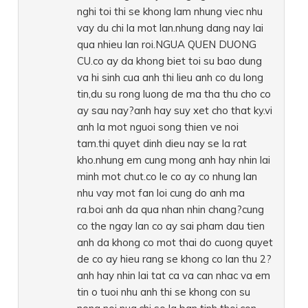
nghi toi thi se khong lam nhung viec nhu
vay du chi la mot lan.nhung dang nay lai
qua nhieu lan roi.NGUA QUEN DUONG
CU.co ay da khong biet toi su bao dung
va hi sinh cua anh thi lieu anh co du long
tin,du su rong luong de ma tha thu cho co
ay sau nay?anh hay suy xet cho that ky.vi
anh la mot nguoi song thien ve noi
tam.thi quyet dinh dieu nay se la rat
kho.nhung em cung mong anh hay nhin lai
minh mot chut.co le co ay co nhung lan
nhu vay mot fan loi cung do anh ma
ra.boi anh da qua nhan nhin chang?cung
co the ngay lan co ay sai pham dau tien
anh da khong co mot thai do cuong quyet
de co ay hieu rang se khong co lan thu 2?
anh hay nhin lai tat ca va can nhac va em
tin o tuoi nhu anh thi se khong con su