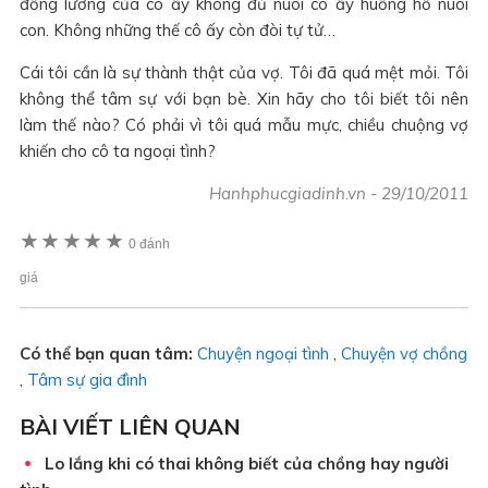
đồng lương của cô ấy không đủ nuôi cô ấy huống hồ nuôi
con. Không những thế cô ấy còn đòi tự tử…
Cái tôi cần là sự thành thật của vợ. Tôi đã quá mệt mỏi. Tôi
không thể tâm sự với bạn bè. Xin hãy cho tôi biết tôi nên
làm thế nào? Có phải vì tôi quá mẫu mực, chiều chuộng vợ
khiến cho cô ta ngoại tình?
Hanhphucgiadinh.vn
-
29/10/2011
★
★
★
★
★
0 đánh
giá
Có thể bạn quan tâm:
Chuyện ngoại tình
,
Chuyện vợ chồng
,
Tâm sự gia đình
BÀI VIẾT LIÊN QUAN
Lo lắng khi có thai không biết của chồng hay người