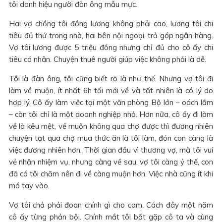
tôi danh hiệu người đàn ông mẫu mực.
Hai vợ chồng tôi đồng lương không phải cao, lương tôi chi
tiêu đủ thứ trong nhà, hai bên nội ngoại, trả góp ngân hàng.
Vợ tôi lương được 5 triệu đồng nhưng chỉ đủ cho cô ấy chi
tiêu cá nhân. Chuyện thuê người giúp việc không phải là dễ.
Tôi là đàn ông, tôi cũng biết rõ là như thế. Nhưng vợ tôi đi
làm về muộn, ít nhất 6h tối mới về và tất nhiên là có lý do
hợp lý. Cô ấy làm việc tại một văn phòng Bộ lớn – oách lắm
– còn tôi chỉ là một doanh nghiệp nhỏ. Hơn nữa, cô ấy đi làm
về là kêu mệt, về muộn không qua chợ được thì đương nhiên
chuyện tạt qua chợ mua thức ăn là tôi làm, đón con càng là
việc đương nhiên hơn. Thời gian đầu vì thương vợ, mà tôi vui
vẻ nhận nhiệm vụ, nhưng càng về sau, vợ tôi càng ỷ thế, con
đã có tôi chăm nên đi về càng muộn hơn. Việc nhà cũng ít khi
mó tay vào.
Vợ tôi chả phải đoan chính gì cho cam. Cách đây một năm
cô ấy từng phản bội. Chính mắt tôi bắt gặp cô ta và cùng