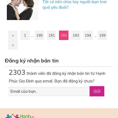
Tôi có nên chia tay người bạn trai
quá yếu đuối?
«
1
…
190
191
192
193
194
…
199
»
Đăng ký nhận bản tin
2303
thành viên đã đăng ký nhận bản tin từ Hạnh
Phúc Gia Đình qua email. Bạn đã đăng ký chưa?