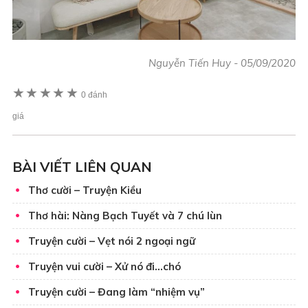
Nguyễn Tiến Huy
-
05/09/2020
★
★
★
★
★
0 đánh
giá
BÀI VIẾT LIÊN QUAN
Thơ cười – Truyện Kiều
Thơ hài: Nàng Bạch Tuyết và 7 chú lùn
Truyện cười – Vẹt nói 2 ngoại ngữ
Truyện vui cười – Xử nó đi…chó
Truyện cười – Đang làm “nhiệm vụ”