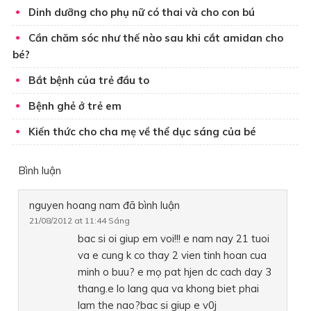
Dinh dưỡng cho phụ nữ có thai và cho con bú
Cần chăm sóc như thế nào sau khi cắt amidan cho
bé?
Bắt bệnh của trẻ đầu to
Bệnh ghẻ ở trẻ em
Kiến thức cho cha mẹ về thể dục sáng của bé
Bình luận
nguyen hoang nam
đã bình luận
21/08/2012 at 11:44 Sáng
bac si oi giup em voi!!! e nam nay 21 tuoi
va e cung k co thay 2 vien tinh hoan cua
minh o buu? e mọ pat hjen dc cach day 3
thang.e lo lang qua va khong biet phai
lam the nao?bac si giup e v0j