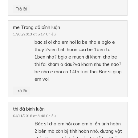
Trả lời
me Trang
đã bình luận
17/05/2013 at 5:17 Chiều
bac si oi cho em hoi la be nha e bgio e
thay 2vien tinh hoan cua be 1ben to
1ben nho? bgio e muon di kham cho be
thi fai kham o dau?va kham nhu the nao?
be nha e moi co 14th tuoi thoi.Bac si giup
em voi.
Trả lời
thi
đã bình luận
04/11/2016 at 3:46 Chiều
Bác sỉ cho em hỏi con em bị ẩn tinh hoàn
2 bên mà còn bị tính hoàn nhỏ, dương vật