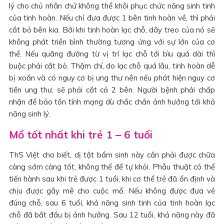
lý cho chủ nhân chứ không thể khôi phục chức năng sinh tinh
của tinh hoàn. Nếu chỉ đưa được 1 bên tinh hoàn về, thì phải
cắt bỏ bên kia. Bởi khi tinh hoàn lạc chỗ, dây treo của nó sẽ
không phát triển bình thường tương ứng với sự lớn của cơ
thể. Nếu quãng đường từ vị trí lạc chỗ tới bìu quá dài thì
buộc phải cắt bỏ. Thậm chí, do lạc chỗ quá lâu, tinh hoàn dễ
bị xoắn và có nguy cơ bị ung thư nên nếu phát hiện nguy cơ
tiền ung thư, sẽ phải cắt cả 2 bên. Người bệnh phải chấp
nhận để bảo tồn tính mạng dù chắc chắn ảnh hưởng tới khả
năng sinh lý.
Mổ tốt nhất khi trẻ 1 – 6 tuổi
ThS Việt cho biết, dị tật bẩm sinh này cần phải được chữa
càng sớm càng tốt, không thể để tự khỏi. Phẫu thuật có thể
tiến hành sau khi trẻ được 1 tuổi, khi cơ thể trẻ đã ổn định và
chịu được gây mê cho cuộc mổ. Nếu không được đưa về
đúng chỗ, sau 6 tuổi, khả năng sinh tinh của tinh hoàn lạc
chỗ đã bắt đầu bị ảnh hưởng. Sau 12 tuổi, khả năng này đã