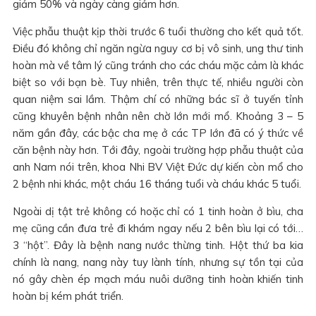
giảm 50% và ngày càng giảm hơn.
Việc phẫu thuật kịp thời trước 6 tuổi thường cho kết quả tốt.
Điều đó không chỉ ngăn ngừa nguy cơ bị vô sinh, ung thư tinh
hoàn mà về tâm lý cũng tránh cho các cháu mặc cảm là khác
biệt so với bạn bè. Tuy nhiên, trên thực tế, nhiều người còn
quan niệm sai lầm. Thậm chí có những bác sĩ ở tuyến tỉnh
cũng khuyên bệnh nhân nên chờ lớn mới mổ. Khoảng 3 – 5
năm gần đây, các bậc cha mẹ ở các TP lớn đã có ý thức về
căn bệnh này hơn. Tới đây, ngoài trường hợp phẫu thuật của
anh Nam nói trên, khoa Nhi BV Việt Đức dự kiến còn mổ cho
2 bệnh nhi khác, một cháu 16 tháng tuổi và cháu khác 5 tuổi.
Ngoài dị tật trẻ không có hoặc chỉ có 1 tinh hoàn ở bìu, cha
mẹ cũng cần đưa trẻ đi khám ngay nếu 2 bên bìu lại có tới…
3 “hột”. Đây là bệnh nang nước thừng tinh. Hột thứ ba kia
chính là nang, nang này tuy lành tính, nhưng sự tồn tại của
nó gây chèn ép mạch máu nuôi dưỡng tinh hoàn khiến tinh
hoàn bị kém phát triển.