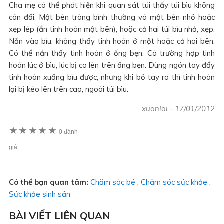
Cha mẹ có thể phát hiện khi quan sát túi thấy túi bìu không
cân đối: Một bên trông bình thường và một bên nhỏ hoặc
xẹp lép (ẩn tinh hoàn một bên); hoặc cả hai túi bìu nhỏ, xẹp.
Nắn vào bìu, không thấy tinh hoàn ở một hoặc cả hai bên.
Có thể nắn thấy tinh hoàn ở ống bẹn. Có trường hợp tinh
hoàn lúc ở bìu, lúc bị co lên trên ống bẹn. Dùng ngón tay đẩy
tinh hoàn xuống bìu được, nhưng khi bỏ tay ra thì tinh hoàn
lại bị kéo lên trên cao, ngoài túi bìu.
xuanlai
-
17/01/2012
★
★
★
★
★
0 đánh
giá
Có thể bạn quan tâm:
Chăm sóc bé
,
Chăm sóc sức khỏe
,
Sức khỏe sinh sản
BÀI VIẾT LIÊN QUAN