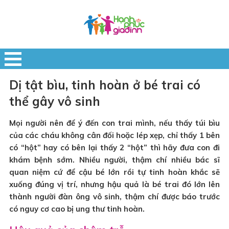
Dị tật bìu, tinh hoàn ở bé trai có
thể gây vô sinh
Mọi người nên để ý đến con trai mình, nếu thấy túi bìu
của các cháu không cân đối hoặc lép xẹp, chỉ thấy 1 bên
có “hột” hay có bên lại thấy 2 “hột” thì hãy đưa con đi
khám bệnh sớm. Nhiều người, thậm chí nhiều bác sĩ
quan niệm cứ để cậu bé lớn rồi tự tinh hoàn khắc sẽ
xuống đúng vị trí, nhưng hậu quả là bé trai đó lớn lên
thành người đàn ông vô sinh, thậm chí được báo trước
có nguy cơ cao bị ung thư tinh hoàn.