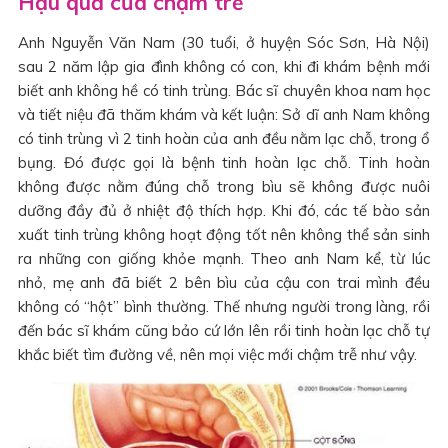
Hậu quả của chậm trễ
Anh Nguyễn Văn Nam (30 tuổi, ở huyện Sóc Sơn, Hà Nội)
sau 2 năm lập gia đình không có con, khi đi khám bệnh mới
biết anh không hề có tinh trùng. Bác sĩ chuyên khoa nam học
và tiết niệu đã thăm khám và kết luận: Sở dĩ anh Nam không
có tinh trùng vì 2 tinh hoàn của anh đều nằm lạc chỗ, trong ổ
bụng. Đó được gọi là bệnh tinh hoàn lạc chỗ. Tinh hoàn
không được nằm đúng chỗ trong bìu sẽ không được nuôi
dưỡng đầy đủ ở nhiệt độ thích hợp. Khi đó, các tế bào sản
xuất tinh trùng không hoạt động tốt nên không thể sản sinh
ra những con giống khỏe mạnh. Theo anh Nam kể, từ lúc
nhỏ, mẹ anh đã biết 2 bên bìu của cậu con trai mình đều
không có “hột” bình thường. Thế nhưng người trong làng, rồi
đến bác sĩ khám cũng bảo cứ lớn lên rồi tinh hoàn lạc chỗ tự
khắc biết tìm đường về, nên mọi việc mới chậm trễ như vậy.