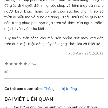
để giấu đi khuyết điểm. Tại các shop và tiệm may dành cho
người béo, khách hàng có thể thỏa sức lựa chọn theo sở
thích vì mẫu mã vô cùng đa dạng. “Khâu thiết kế sẽ giúp tạo
nên trang phục phù hợp dựa trên sở thích của người mặc”,
một tư vấn viên cho biết.
Tuy nhiên, tiền công cho mỗi sản phẩm đặt may khá đắt,
trên dưới một triệu đồng, tùy số lượng, chất liệu và thiết kế.
xuanlai
-
21/12/2011
★
★
★
★
★
0 đánh
giá
Có thể bạn quan tâm:
Thông tin thị trường
BÀI VIẾT LIÊN QUAN
Tưng bừng đón Giáng sinh với hình ảnh cây thông