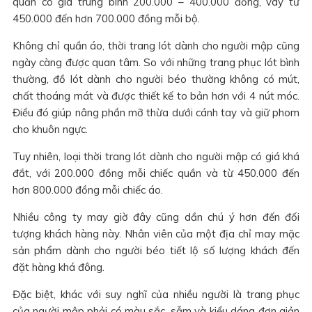
quần có giá trung bình 200.000 – 400.000 đồng, váy từ
450.000 đến hơn 700.000 đồng mỗi bộ.
Không chỉ quần áo, thời trang lót dành cho người mập cũng
ngày càng được quan tâm. So với những trang phục lót bình
thường, đồ lót dành cho người béo thường không có mút,
chất thoáng mát và được thiết kế to bản hơn với 4 nút móc.
Điều đó giúp nâng phần mỡ thừa dưới cánh tay và giữ phom
cho khuôn ngực.
Tuy nhiên, loại thời trang lót dành cho người mập có giá khá
đắt, với 200.000 đồng mỗi chiếc quần và từ 450.000 đến
hơn 800.000 đồng mỗi chiếc áo.
Nhiều công ty may giờ đây cũng dần chú ý hơn đến đối
tượng khách hàng này. Nhân viên của một địa chỉ may mặc
sản phẩm dành cho người béo tiết lộ số lượng khách đến
đặt hàng khá đông.
Đặc biệt, khác với suy nghĩ của nhiều người là trang phục
của người mập phải có màu sắc, sẫm và kiểu dáng đơn giản