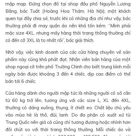
mập mạp. Đứng chọn đồ tại shop đầu phố Nguyễn Lương
Bằng, bác Tuất (Hoàng Hoa Thám, Hà Nội), một khách
quen tại đây chia sẻ, trước khi có những địa chỉ như vậy, bác
thường phải đi may quần áo nên khá tốn kém. “Mình phải
mặc size 4XL, nhưng mấy hàng thời trang thông thường chỉ
có đến cỡ 3XL là to nhất rồi”, bác giải thích.
Nhờ vậy, việc kinh doanh của các cửa hàng chuyên về sản
phẩm này cũng khá phát đạt. Nhân viên bán hàng của một
shop ngoại cỡ trên phố Trường Chinh cho biết trung bình mỗi
ngày bán được khoảng 3 đến 4 chiếc, dịp cao điểm có thể
bán tới 6 chiếc.
Cửa hàng dành cho người mập tức là những người có số cân
từ 60 kg trở lên, tương ứng với các size L, XL đến 4XL,
thường có dáng xuông, thụng, ít chiết eo. Chất liệu chủ yếu
vào mùa hè là thô, đũi, lanh. Do đa phần có xuất xứ từ
Trung Quốc nên giá cả cũng chỉ tương đương hoặc nhỉnh hơn
đôi chút so với thời trang thông thường. Mỗi chiếc áo và