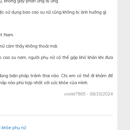
ụ, không gây phản ứng dị ứng.
việc sử dụng bao cao su nữ cũng không bị ảnh hưởng gì.
ệt Nam.
nữ cảm thấy không thoải mái.
 cao su nam, người phụ nữ có thể gặp khó khăn khi đưa
dùng biện pháp tránh thai nào. Chị em có thể đi khám để
háp nào phù hợp nhất với sức khỏe của mình.
violet7905
-
08/10/2024
 khỏe phụ nữ