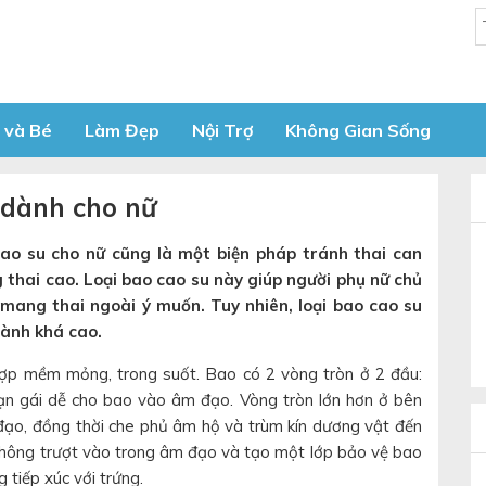
 và Bé
Làm Đẹp
Nội Trợ
Không Gian Sống
 dành cho nữ
ao su cho nữ cũng là một biện pháp tránh thai can
 thai cao. Loại bao cao su này giúp người phụ nữ chủ
mang thai ngoài ý muốn. Tuy nhiên, loại bao cao su
hành khá cao.
ợp mềm mỏng, trong suốt. Bao có 2 vòng tròn ở 2 đầu:
ạn gái dễ cho bao vào âm đạo. Vòng tròn lớn hơn ở bên
đạo, đồng thời che phủ âm hộ và trùm kín dương vật đến
 không trượt vào trong âm đạo và tạo một lớp bảo vệ bao
 tiếp xúc với trứng.