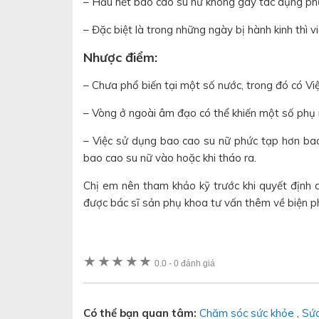
– Hầu hết bao cao su nữ không gây tác dụng ph
– Đặc biệt là trong những ngày bị hành kinh thì 
Nhược điểm:
– Chưa phổ biến tại một số nước, trong đó có Vi
– Vòng ở ngoài âm đạo có thể khiến một số phụ 
– Việc sử dụng bao cao su nữ phức tạp hơn bao
bao cao su nữ vào hoặc khi tháo ra.
Chị em nên tham khảo kỹ trước khi quyết định 
được bác sĩ sản phụ khoa tư vấn thêm về biện p
★
★
★
★
★
0.0
-
0 đánh giá
Có thể bạn quan tâm:
Chăm sóc sức khỏe
,
Sức