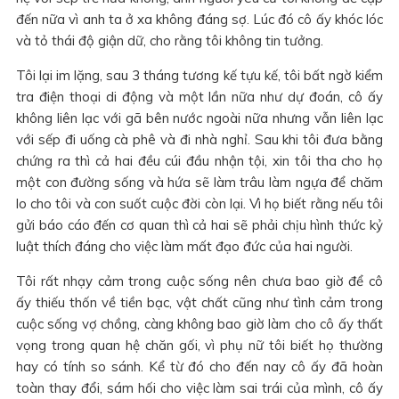
đến nữa vì anh ta ở xa không đáng sợ. Lúc đó cô ấy khóc lóc
và tỏ thái độ giận dữ, cho rằng tôi không tin tưởng.
Tôi lại im lặng, sau 3 tháng tương kế tựu kế, tôi bất ngờ kiểm
tra điện thoại di động và một lần nữa như dự đoán, cô ấy
không liên lạc với gã bên nước ngoài nữa nhưng vẫn liên lạc
với sếp đi uống cà phê và đi nhà nghỉ. Sau khi tôi đưa bằng
chứng ra thì cả hai đều cúi đầu nhận tội, xin tôi tha cho họ
một con đường sống và hứa sẽ làm trâu làm ngựa để chăm
lo cho tôi và con suốt cuộc đời còn lại. Vì họ biết rằng nếu tôi
gửi báo cáo đến cơ quan thì cả hai sẽ phải chịu hình thức kỷ
luật thích đáng cho việc làm mất đạo đức của hai người.
Tôi rất nhạy cảm trong cuộc sống nên chưa bao giờ để cô
ấy thiếu thốn về tiền bạc, vật chất cũng như tình cảm trong
cuộc sống vợ chồng, càng không bao giờ làm cho cô ấy thất
vọng trong quan hệ chăn gối, vì phụ nữ tôi biết họ thường
hay có tính so sánh. Kể từ đó cho đến nay cô ấy đã hoàn
toàn thay đổi, sám hối cho việc làm sai trái của mình, cô ấy