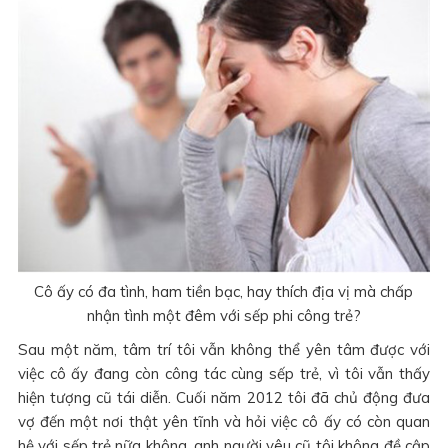
Cô ấy có đa tình, ham tiền bạc, hay thích địa vị mà chấp
nhận tình một đêm với sếp phi công trẻ?
Sau một năm, tâm trí tôi vẫn không thể yên tâm được với
việc cô ấy đang còn công tác cùng sếp trẻ, vì tôi vẫn thấy
hiện tượng cũ tái diễn. Cuối năm 2012 tôi đã chủ động đưa
vợ đến một nơi thật yên tĩnh và hỏi việc cô ấy có còn quan
hệ với sếp trẻ nữa không, anh người yêu cũ tôi không đề cập