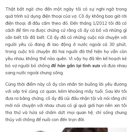
Thật bất ngờ cho đến một ngày tôi có sự nghi ngờ trong
quá trình sử dụng điện thoại của vợ. Cô ấy không bao giờ rời
điện thoại, đi đâu cầm theo đó. Đến tháng 1/2012 tôi đã có
cách để tìm ra được chứng cứ rằng cô ấy có bồ và những gì
cần biết tôi đã biết. Cô ấy đã có những cuộc nói chuyện với
người yêu cũ đang đi lao động ở nước ngoài cả 30 phút,
trong cuộc trò chuyện đó hai người đã thể hiện họ vẫn còn
yêu nhau, không thể nào quên. Vì vậy họ đã lên kế hoạch kẻ
bỏ vợ người bỏ chồng
để hàn gắn lại tình xưa
và đưa nhau
sang nước ngoài chung sống.
Cùng thời điểm này cô ấy còn nhắn tin buông lời yêu đương
với sếp trẻ cùng cơ quan, kém khoảng mấy tuổi. Sau khi tôi
đưa ra bằng chứng, cô ấy đã cúi đầu nhận tội và nói rằng chỉ
mới nói chuyện với nhau chưa có gì quá giới hạn nên xin tôi
tha thứ và hứa sẽ chấm dứt mọi quan hệ, chỉ sống chung
thủy với chồng để nuôi con đến trọn đời.