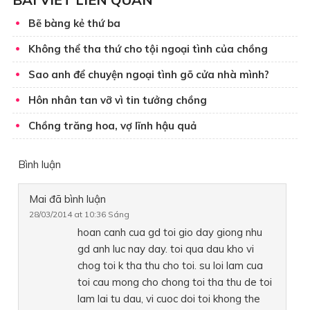
Bẽ bàng kẻ thứ ba
Không thể tha thứ cho tội ngoại tình của chồng
Sao anh để chuyện ngoại tình gõ cửa nhà mình?
Hôn nhân tan vỡ vì tin tưởng chồng
Chồng trăng hoa, vợ lĩnh hậu quả
Bình luận
Mai
đã bình luận
28/03/2014 at 10:36 Sáng
hoan canh cua gd toi gio day giong nhu
gd anh luc nay day. toi qua dau kho vi
chog toi k tha thu cho toi. su loi lam cua
toi cau mong cho chong toi tha thu de toi
lam lai tu dau, vi cuoc doi toi khong the