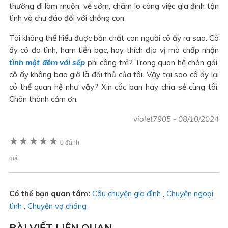
thường đi làm muộn, về sớm, chăm lo công việc gia đình tận
tình và chu đáo đối với chồng con.
Tôi không thể hiểu được bản chất con người cô ấy ra sao. Cô
ấy có đa tình, ham tiền bạc, hay thích địa vị mà chấp nhận
tình một đêm với sếp
phi công trẻ? Trong quan hệ chăn gối,
cô ấy không bao giờ là đối thủ của tôi. Vậy tại sao cô ấy lại
có thể quan hệ như vậy? Xin các ban hãy chia sẻ cùng tôi.
Chân thành cảm ơn.
violet7905
-
08/10/2024
★
★
★
★
★
0 đánh
giá
Có thể bạn quan tâm:
Câu chuyện gia đình
,
Chuyện ngoại
tình
,
Chuyện vợ chồng
BÀI VIẾT LIÊN QUAN