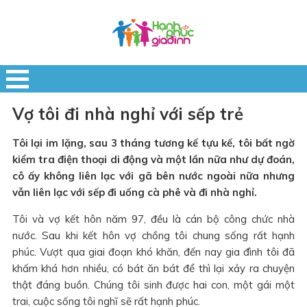
Vợ tôi đi nhà nghỉ với sếp trẻ
Tôi lại im lặng, sau 3 tháng tương kế tựu kế, tôi bất ngờ
kiểm tra điện thoại di động và một lần nữa như dự đoán,
cô ấy không liên lạc với gã bên nước ngoài nữa nhưng
vẫn liên lạc với sếp đi uống cà phê và đi nhà nghỉ.
Tôi và vợ kết hôn năm 97, đều là cán bộ công chức nhà
nước. Sau khi kết hôn vợ chồng tôi chung sống rất hạnh
phúc. Vượt qua giai đoạn khó khăn, đến nay gia đình tôi đã
khấm khá hơn nhiều, có bát ăn bát để thì lại xảy ra chuyện
thật đáng buồn. Chúng tôi sinh được hai con, một gái một
trai, cuộc sống tôi nghĩ sẽ rất hạnh phúc.