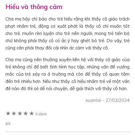
Hiểu và thông cảm
Cha mẹ hãy chỉ bảo cho trẻ hiểu rằng khi thầy cô giáo trách
phạt nhầm trẻ, động cơ xuất phát là thầy cô chỉ muốn tốt
cho trẻ, muốn rèn luyện cho trẻ nên người, mong trẻ tiến bộ
chứ không phải thầy cô có ác ý hay ghét bỏ trẻ. Do vậy, trẻ
cũng cần phải thay đổi cái nhìn ác cảm với thầy cô.
Cha mẹ cũng nên thường xuyên liên hệ với thầy cô giáo của
trẻ không chỉ để biết tình hình học tập, những vấn đề vướng
mắc của trẻ xảy ra ở trường mà còn để thầy cô quan tâm
đến trẻ nhiều hơn. Nếu như thầy cô hiểu nhầm trẻ về một vấn
đề nào đó thì sẽ dễ nói chuyện, dễ giải thích với thầy cô hơn.
xuanlai
-
27/03/2024
★
★
★
★
★
0 đánh
giá