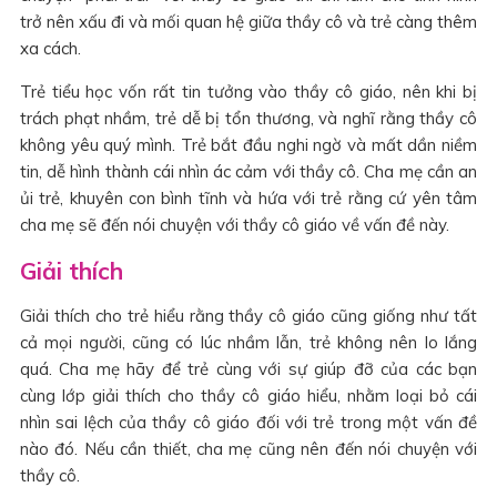
trở nên xấu đi và mối quan hệ giữa thầy cô và trẻ càng thêm
xa cách.
Trẻ tiểu học vốn rất tin tưởng vào thầy cô giáo, nên khi bị
trách phạt nhầm, trẻ dễ bị tổn thương, và nghĩ rằng thầy cô
không yêu quý mình. Trẻ bắt đầu nghi ngờ và mất dần niềm
tin, dễ hình thành cái nhìn ác cảm với thầy cô. Cha mẹ cần an
ủi trẻ, khuyên con bình tĩnh và hứa với trẻ rằng cứ yên tâm
cha mẹ sẽ đến nói chuyện với thầy cô giáo về vấn đề này.
Giải thích
Giải thích cho trẻ hiểu rằng thầy cô giáo cũng giống như tất
cả mọi người, cũng có lúc nhầm lẫn, trẻ không nên lo lắng
quá. Cha mẹ hãy để trẻ cùng với sự giúp đỡ của các bạn
cùng lớp giải thích cho thầy cô giáo hiểu, nhằm loại bỏ cái
nhìn sai lệch của thầy cô giáo đối với trẻ trong một vấn đề
nào đó. Nếu cần thiết, cha mẹ cũng nên đến nói chuyện với
thầy cô.