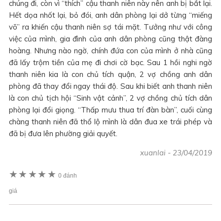
chúng đi, còn vì “thích” cậu thanh niên này nên anh bị bắt lại.
Hết dọa nhốt lại, bỏ đói, anh dân phòng lại dở từng “miếng
võ” ra khiến cậu thanh niên sợ tái mặt. Tưởng như với công
việc của mình, gia đình của anh dân phòng cũng thật đàng
hoàng. Nhưng nào ngờ, chính đứa con của mình ở nhà cũng
đã lấy trộm tiền của mẹ đi chơi cờ bạc. Sau 1 hồi nghi ngờ
thanh niên kia là con chủ tích quận, 2 vợ chồng anh dân
phòng đã thay đổi ngay thái độ. Sau khi biết anh thanh niên
là con chủ tịch hội “Sinh vật cảnh”, 2 vợ chồng chủ tích dân
phòng lại đổi giọng. “Thấp mưu thua trí đàn bàn”, cuối cùng
chàng thanh niên đã thổ lộ mình là dân đua xe trái phép và
đã bị đưa lên phường giải quyết.
xuanlai
-
23/04/2019
★
★
★
★
★
0 đánh
giá