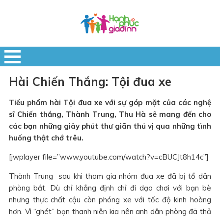
Hài Chiến Thắng: Tội đua xe
Tiểu phẩm hài Tội đua xe với sự góp mặt của các nghệ
sĩ Chiến thắng, Thành Trung, Thu Hà sẽ mang đến cho
các bạn những giây phút thư giãn thú vị qua những tình
huống thật chớ trêu.
[jwplayer file=”www.youtube.com/watch?v=cBUCJt8h14c”]
Thành Trung sau khi tham gia nhóm đua xe đã bị tổ dân
phòng bắt. Dù chỉ khẳng định chỉ đi dạo chơi với bạn bè
nhưng thực chất cậu còn phóng xe với tốc độ kinh hoàng
hơn. Vì “ghét” bọn thanh niên kia nên anh dân phòng đã thả