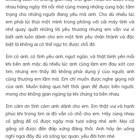
nhau hàng ngày thì nỗi nhớ cũng mang những cung bậc tâm
trạng cho những người đang yêu mà anh. Cho dù nhiều lúc
em phải lủi thủi một mình trong phòng với cái máy tính và
nhớ quay quắt những lời yêu thương nhưng em vẫn vui vì
biết anh luôn dành cho em một tình yêu chân thành và đặc
biệt là không ai có thể ngự trị được chỗ đó.
Em có anh, có tình yêu anh, ngọt ngào, và thật bình yên mỗi
khi bên anh mặc dù nhiều lúc anh cũng làm em đau xót con
tim, nhưng em thấy đó không phải dụng ý của người, anh
cũng thương em lắm mà. Em chỉ muốn được nghe giọng nói
của anh. Muốn băng qua hết thời gian để được bên người,
mong cho không gian ngừng lại khi chúng ta bên nhau.
Em cám ơn tình cảm anh dành cho em. Em thật vui và hạnh
phúc khi trong tim ai đó vẫn có chỗ cho em. Hãy cùng nhau
cố gắng để có được ngày mai tươi sáng nhé anh. Mọi cố
gắng sẽ được đền đáp xứng đáng thôi. Anh hãy ăn uống
nghỉ ngơi đầy đủ và sống lạc quan, yêu đời hơn nhé.