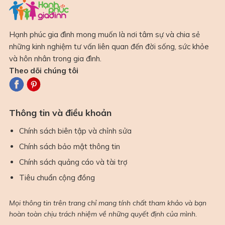
Hạnh phúc gia đình mong muốn là nơi tâm sự và chia sẻ
những kinh nghiệm tư vấn liên quan đến đời sống, sức khỏe
và hôn nhân trong gia đình.
Theo dõi chúng tôi
Thông tin và điều khoản
Chính sách biên tập và chỉnh sửa
Chính sách bảo mật thông tin
Chính sách quảng cáo và tài trợ
Tiêu chuẩn cộng đồng
Mọi thông tin trên trang chỉ mang tính chất tham khảo và bạn
hoàn toàn chịu trách nhiệm về những quyết định của mình.