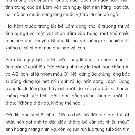
tình trạng của bé Lâm vẫn còn nguy kịch nên hàng loạt câu
hỏi mà anh muốn nóng lòng muốn vợ trả lời còn bỏ ngỏ.
Hai hôm trước, trong lúc bé Lâm đang chơi ở trường thì vô
tình bị ngã và một vật nhọn đâm vào bụng, mất khá nhiều
máu nên phải chuyền. Nhưng khi hai vợ chồng xét nghiệm thì
không ai có nhóm máu phù hợp với con.
Giữa lúc nguy kịch, bệnh viện cũng không có nhóm máu O,
ông bác sĩ quát lên: “Vợ chồng nhà này lạ thật, sao chồng A,
vợ AB, con lại là nhóm máu O”. Nói đến giữa chừng, ông bác
sĩ bỗng dừng lại, hết nhìn anh rồi lại nhìn sang Loan. Đang
trong lúc lo lắng, lại thấy ánh mắt dò xét của bác sĩ, hai vợ
chồng chợt sực tỉnh. Rồi Loan bỗng dưng tái mét mặt thì
thào: “Không thể nào, không thể nào…”
Đến khi bác sĩ nhắc nhở: “Nếu cô biết bố đứa bé là ai thì tốt
nhất nên gọi anh ta đến đây, thằng bé cần rất nhiều máu”,
anh hoang mang nhìn vợ, còn vợ run run lục tung túi xách tìm