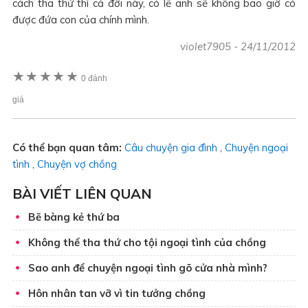
cách tha thứ thì cả đời này, có lẽ anh sẽ không bao giờ có
được đứa con của chính mình.
violet7905
-
24/11/2012
★
★
★
★
★
0 đánh
giá
Có thể bạn quan tâm:
Câu chuyện gia đình
,
Chuyện ngoại
tình
,
Chuyện vợ chồng
BÀI VIẾT LIÊN QUAN
Bẽ bàng kẻ thứ ba
Không thể tha thứ cho tội ngoại tình của chồng
Sao anh để chuyện ngoại tình gõ cửa nhà mình?
Hôn nhân tan vỡ vì tin tưởng chồng