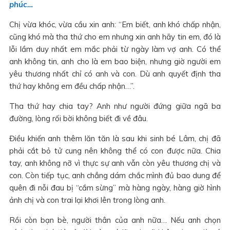
phúc…
Chị vừa khóc, vừa cầu xin anh: “Em biết, anh khó chấp nhận,
cũng khó mà tha thứ cho em nhưng xin anh hãy tin em, đó là
lỗi lầm duy nhất em mắc phải từ ngày làm vợ anh. Có thể
anh không tin, anh cho là em bao biện, nhưng giờ người em
yêu thương nhất chỉ có anh và con. Dù anh quyết định tha
thứ hay không em đều chấp nhận…”.
Tha thứ hay chia tay? Anh như người đứng giữa ngã ba
đường, lòng rối bời không biết đi về đâu.
Điều khiến anh thêm lăn tăn là sau khi sinh bé Lâm, chị đã
phải cắt bỏ tử cung nên không thể có con được nữa. Chia
tay, anh không nỡ vì thực sự anh vẫn còn yêu thương chị và
con. Còn tiếp tục, anh chẳng dám chắc mình đủ bao dung để
quên đi nỗi đau bị “cắm sừng” mà hàng ngày, hàng giờ hình
ảnh chị và con trai lại khơi lên trong lòng anh.
Rồi còn bạn bè, người thân của anh nữa… Nếu anh chọn