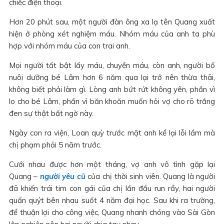
chiếc điện thoại.
Hơn 20 phút sau, một người đàn ông xa lạ tên Quang xuất
hiện ở phòng xét nghiệm máu. Nhóm máu của anh ta phù
hợp với nhóm máu của con trai anh.
Mọi người tất bật lấy máu, chuyền máu, còn anh, người bố
nuôi dưỡng bé Lâm hơn 6 năm qua lại trở nên thừa thãi,
không biết phải làm gì. Lòng anh bứt rứt không yên, phần vì
lo cho bé Lâm, phần vì băn khoăn muốn hỏi vợ cho rõ trắng
đen sự thật bất ngờ này.
Ngày con ra viện, Loan quỳ trước mặt anh kể lại lỗi lầm mà
chị phạm phải 5 năm trước.
Cưới nhau được hơn một tháng, vợ anh vô tình gặp lại
Quang –
người yêu cũ
của chị thời sinh viên. Quang là người
đã khiến trái tim con gái của chị lần đầu run rẩy, hai người
quấn quýt bên nhau suốt 4 năm đại học. Sau khi ra trường,
để thuận lợi cho công việc, Quang nhanh chóng vào Sài Gòn