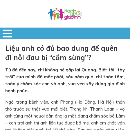
Liệu anh có đủ bao dung để quên
đi nỗi đau bị “cắm sừng”?
Từ đó đến nay, chị không hề gặp lại Quang. Biết tội “tày
trời” của mình đã mắc phải, sáu năm qua, chị toàn tâm,
toàn ý chăm sóc con và anh, vun vén xây dựng gia đình
hạnh phúc…
Ngồi trong bệnh viện, anh Phong (Hà Đông, Hà Nội) thẫn
thờ trước sự thật vừa mới biết. Trong khi Thanh Loan – vợ
anh cùng một người đàn ông lạ mặt đang chăm sóc bé Lâm
– con trai anh thì anh liên tục được bố mẹ, anh em chất vấn
mà không biết phải trả lời thế nào. Sau hai ngày nằm viện,