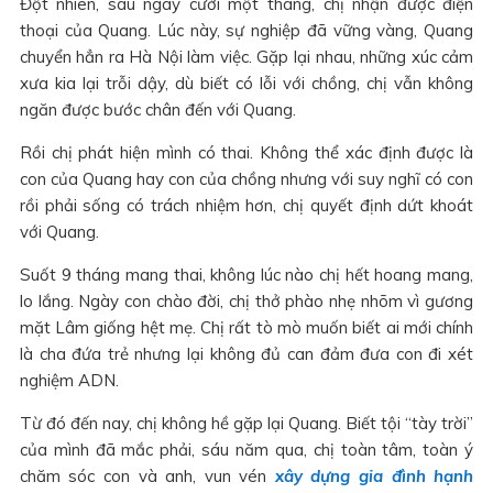
Đột nhiên, sau ngày cưới một tháng, chị nhận được điện
thoại của Quang. Lúc này, sự nghiệp đã vững vàng, Quang
chuyển hẳn ra Hà Nội làm việc. Gặp lại nhau, những xúc cảm
xưa kia lại trỗi dậy, dù biết có lỗi với chồng, chị vẫn không
ngăn được bước chân đến với Quang.
Rồi chị phát hiện mình có thai. Không thể xác định được là
con của Quang hay con của chồng nhưng với suy nghĩ có con
rồi phải sống có trách nhiệm hơn, chị quyết định dứt khoát
với Quang.
Suốt 9 tháng mang thai, không lúc nào chị hết hoang mang,
lo lắng. Ngày con chào đời, chị thở phào nhẹ nhõm vì gương
mặt Lâm giống hệt mẹ. Chị rất tò mò muốn biết ai mới chính
là cha đứa trẻ nhưng lại không đủ can đảm đưa con đi xét
nghiệm ADN.
Từ đó đến nay, chị không hề gặp lại Quang. Biết tội “tày trời”
của mình đã mắc phải, sáu năm qua, chị toàn tâm, toàn ý
chăm sóc con và anh, vun vén
xây dựng gia đình hạnh